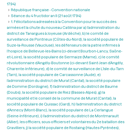
1794)
République française - Convention nationale
Séance du 4 fructidor an II (21 août 1794)
1. Félicitations adressées à la Convention pour le succès des
armées et la chute du nouveau Catilina par a) l’administration du
district de Tanargues à Joyeuse (Ardèche), b) le comité de
surveillance de Pontrieux (Côtes-du-Nord), la société populaire de
Suze-la-Rousse (Vaucluse), les défenseurs de la patrie infirmes à
l’hospice de Bellevue-les-Bains (ci-devant Bourbon-Lancy, Saône-
et-Loire), la société populaire de Sermaize (Marne), c) le comité
révolutionnaire d’Angély-Boutonne (ci-devant Saint-Jean d’Angély,
Charente-Inférieure), d) le comité de surveillance de L’Isle-du-Tarn
(Tarn), la société populaire de Carcassonne (Aude), e)
l’administration du district de Murat (Cantal), la société populaire
de Domme (Dordogne), f) l’administration du district de Baume
(Doubs), la société populaire de Riez (Basses-Alpes), g) la
municipalité et le conseil de la commune de Murat (Cantal), la
société populaire de Quissac (Gard), h) l’administration du district
d’Annecy (Mont-Blanc), la société populaire de La Cerlangue
(Seine-Inférieure), i) l’administration du district de Montmarault
(Allier), les officiers, sous-officiers et volontaires du 2e bataillon des
Gravilliers, j) la société populaire de Rostaing (Hautes-Pyrénées),