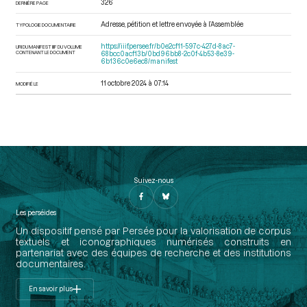
326
DERNIÈRE PAGE
Adresse, pétition et lettre envoyée à l’Assemblée
TYPOLOGIE DOCUMENTAIRE
https://iiif.persee.fr/b0e2cf11-597c-427d-8ac7-
URI DU MANIFEST IIIF DU VOLUME
CONTENANT LE DOCUMENT
68bcc0acf13b/0bd96bb8-2c0f-4b53-8e39-
6b136c0e6ec8/manifest
11 octobre 2024 à 07:14
MODIFIÉ LE
Suivez-nous
Les perséides
Un dispositif pensé par Persée pour la valorisation de corpus
textuels et iconographiques numérisés construits en
partenariat avec des équipes de recherche et des institutions
documentaires.
En savoir plus