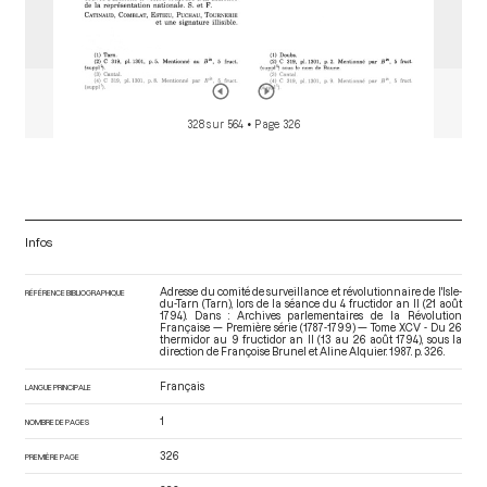
328 sur 564
• Page 326
Infos
Adresse du comité de surveillance et révolutionnaire de l'Isle-
RÉFÉRENCE BIBLIOGRAPHIQUE
du-Tarn (Tarn), lors de la séance du 4 fructidor an II (21 août
1794). Dans : Archives parlementaires de la Révolution
Française — Première série (1787-1799) — Tome XCV - Du 26
thermidor au 9 fructidor an II (13 au 26 août 1794)
, sous la
direction de Françoise Brunel et Aline Alquier. 1987. p. 326.
Français
LANGUE PRINCIPALE
1
NOMBRE DE PAGES
326
PREMIÈRE PAGE