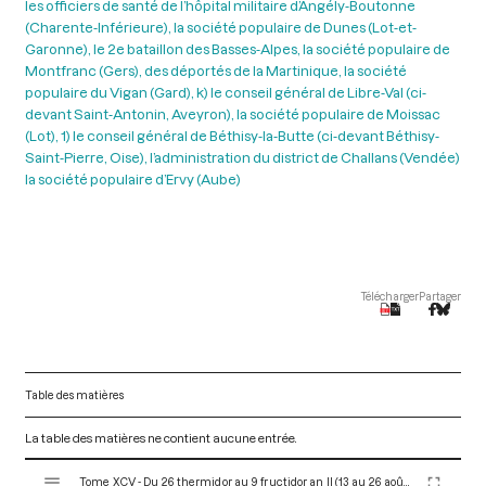
les officiers de santé de l’hôpital militaire d’Angély-Boutonne
(Charente-Inférieure), la société populaire de Dunes (Lot-et-
Garonne), le 2e bataillon des Basses-Alpes, la société populaire de
Montfranc (Gers), des déportés de la Martinique, la société
populaire du Vigan (Gard), k) le conseil général de Libre-Val (ci-
devant Saint-Antonin, Aveyron), la société populaire de Moissac
(Lot), 1) le conseil général de Béthisy-la-Butte (ci-devant Béthisy-
Saint-Pierre, Oise), l’administration du district de Challans (Vendée)
la société populaire d’Ervy (Aube)
Télécharger
Partager
Table des matières
La table des matières ne contient aucune entrée.
V
Tome XCV - Du 26 thermidor au 9 fructidor an II (13 au 26 août 1794)