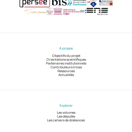
Menu
du
pied
À propos
de
page
Objectifs du projet
Orientations scientifiques
Partenaires institutionnels
Contributeurs-trices
Ressources
Actualités
Explorer
Les volumes
Les députés
Les cahiers de doléances