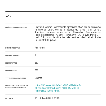
Infos
Legrand Jérome. Décret sur la circonscription des paroisses de
RÉFÉRENCE BIBLIOGRAPHIQUE
la ville de Dijon, lors de la séance du 4 mai 1791. Dans :
Archives parlementaires de la Révolution Française —
Première série (1787-1799) — Tome XXV - Du 13 avril 1791 au 11
mai 1791
, sous la direction de Jérôme Mavidal et Emile
Laurent. 1886. p. 553.
Français
LANGUE PRINCIPALE
1
NOMBRE DE PAGES
553
PREMIÈRE PAGE
553
DERNIÈRE PAGE
Décret
TYPOLOGIE DOCUMENTAIRE
https://iiif.persee.fr/b0e2cf11-597c-427d-8ac7-
URI DU MANIFEST IIIF DU VOLUME
CONTENANT LE DOCUMENT
68bcc0acf13b/cad57d79-1084-4575-9363-
f56f02114a3a/manifest
10 octobre 2024 à 23:30
MODIFIÉ LE