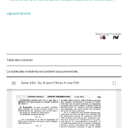
Legrand Jérome
Télécharger
Partager
Table des matières
La table des matières ne contient aucune entrée.
V
Tome XXV - Du 13 avril 1791 au 11 mai 1791
i
s
u
a
l
i
s
e