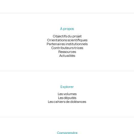
Menu
du
pied
À propos
de
page
Objectifs du projet
Orientations scientifiques
Partenaires institutionnels
Contributeurs-trices
Ressources
Actualités
Explorer
Les volumes
Les députés
Les cahiers de doléances
Comprendre