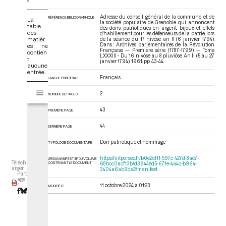
Adresse du conseil général de la commune et de
RÉFÉRENCE BIBLIOGRAPHIQUE
La
la société populaire de Grenoble qui annoncent
table
des dons patriotiques en argent, bijoux et effets
des
d'habillement pour les défenseurs de la patrie, lors
matièr
de la séance du 17 nivôse an II (6 janvier 1794).
Dans : Archives parlementaires de la Révolution
es ne
Française — Première série (1787-1799) — Tome
contien
LXXXIII - Du 16 nivôse au 8 pluviôse An II (5 au 27
t
janvier 1794)
. 1961. pp. 43-44.
aucune
entrée.
Français
LANGUE PRINCIPALE
V
Tome LXXXIII - Du 16 nivôse au 8 pluviôse An II (5 au 27 janvier 1794)
2
i
NOMBRE DE PAGES
s
43
PREMIÈRE PAGE
u
a
44
DERNIÈRE PAGE
l
i
Don patriotique et hommage
TYPOLOGIE DOCUMENTAIRE
s
https://iiif.persee.fr/b0e2cf11-597c-427d-8ac7-
URI DU MANIFEST IIIF DU VOLUME
e
Téléch
CONTENANT LE DOCUMENT
68bcc0acf13b/d3944ed5-671e-4a4c-b964-
arger
3404a6ab9de2/manifest
u
Part
age
r
r
11 octobre 2024 à 01:23
MODIFIÉ LE
M
i
r
a