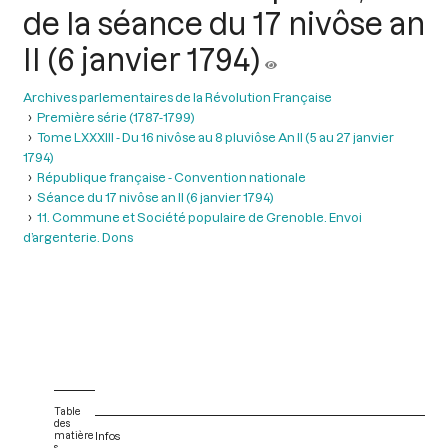
de la séance du 17 nivôse an
II (6 janvier 1794)
Archives parlementaires de la Révolution Française
Première série (1787-1799)
Tome LXXXIII - Du 16 nivôse au 8 pluviôse An II (5 au 27 janvier
1794)
République française - Convention nationale
Séance du 17 nivôse an II (6 janvier 1794)
11. Commune et Société populaire de Grenoble. Envoi
d’argenterie. Dons
Table
des
matière
Infos
s