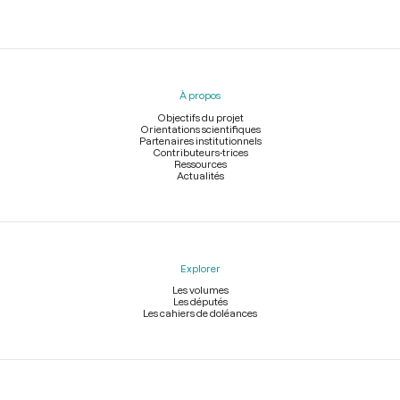
Menu
du
pied
À propos
de
page
Objectifs du projet
Orientations scientifiques
Partenaires institutionnels
Contributeurs-trices
Ressources
Actualités
Explorer
Les volumes
Les députés
Les cahiers de doléances