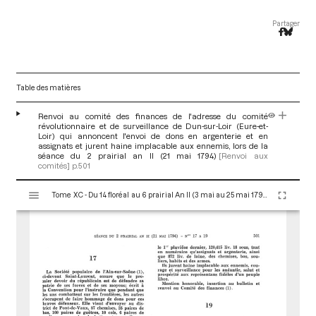
Partager
Table des matières
Renvoi au comité des finances de l'adresse du comité
révolutionnaire et de surveillance de Dun-sur-Loir (Eure-et-
Loir) qui annoncent l'envoi de dons en argenterie et en
assignats et jurent haine implacable aux ennemis, lors de la
séance du 2 prairial an II (21 mai 1794)
[Renvoi aux
comités]
p.501
V
Tome XC - Du 14 floréal au 6 prairial An II (3 mai au 25 mai 1794)
i
s
u
a
l
i
s
e
u