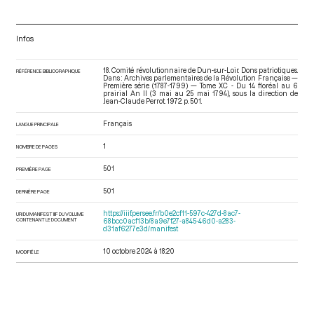
Infos
18. Comité révolutionnaire de Dun-sur-Loir. Dons patriotiques.
RÉFÉRENCE BIBLIOGRAPHIQUE
Dans : Archives parlementaires de la Révolution Française —
Première série (1787-1799) — Tome XC - Du 14 floréal au 6
prairial An II (3 mai au 25 mai 1794)
, sous la direction de
Jean-Claude Perrot. 1972. p. 501.
Français
LANGUE PRINCIPALE
1
NOMBRE DE PAGES
501
PREMIÈRE PAGE
501
DERNIÈRE PAGE
https://iiif.persee.fr/b0e2cf11-597c-427d-8ac7-
URI DU MANIFEST IIIF DU VOLUME
CONTENANT LE DOCUMENT
68bcc0acf13b/8a9e7f27-a845-46d0-a283-
d31af6277e3d/manifest
10 octobre 2024 à 18:20
MODIFIÉ LE