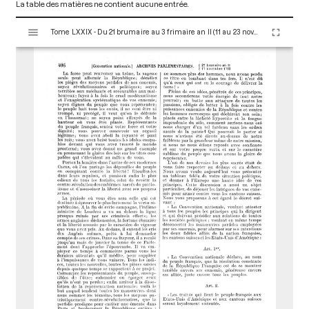
La table des matières ne contient aucune entrée.
V
Tome LXXIX - Du 21 brumaire au 3 frimaire an II (11 au 23 novembre 1793)
i
s
u
a
l
i
s
e
u
r
M
i
r
a
d
o
r