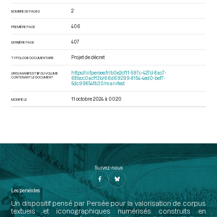
2
NOMBRE DE PAGES
406
PREMIÈRE PAGE
407
DERNIÈRE PAGE
Projet de décret
TYPOLOGIE DOCUMENTAIRE
https://iiif.persee.fr/b0e2cf11-597c-427d-8ac7-
URI DU MANIFEST IIIF DU VOLUME
CONTENANT LE DOCUMENT
68bcc0acf13b/66d69299-8154-4ed0-bef7-
5dc99854fb30/manifest
11 octobre 2024 à 00:20
MODIFIÉ LE
Suivez-nous
Les perséides
Un dispositif pensé par Persée pour la valorisation de corpus
textuels et iconographiques numérisés construits en