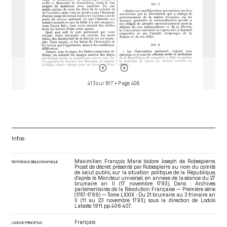
413 sur 817
• Page 406
Infos
Maximilien François Marie Isidore Joseph de Robespierre.
RÉFÉRENCE BIBLIOGRAPHIQUE
Projet de décret, présenté par Robespierre au nom du comité
de salut public, sur la situation politique de la République,
d'après le Moniteur universel, en annexe de la séance du 27
brumaire an II (17 novembre 1793). Dans : Archives
parlementaires de la Révolution Française — Première série
(1787-1799) — Tome LXXIX - Du 21 brumaire au 3 frimaire an
II (11 au 23 novembre 1793)
, sous la direction de Lodoïs
Lataste. 1911. pp. 406-407.
Français
LANGUE PRINCIPALE