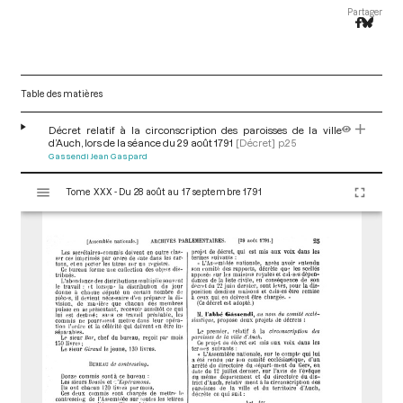
Partager
Table des matières
Décret relatif à la circonscription des paroisses de la ville
d’Auch, lors de la séance du 29 août 1791
[Décret]
p.25
Gassendi Jean Gaspard
V
Tome XXX - Du 28 août au 17 septembre 1791
i
s
u
a
l
i
s
e
u
r
M
i