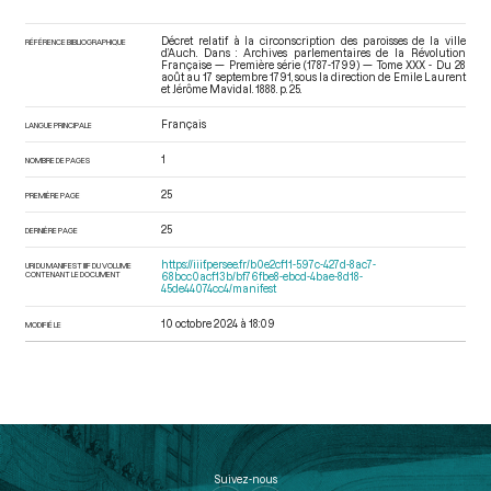
Décret relatif à la circonscription des paroisses de la ville
RÉFÉRENCE BIBLIOGRAPHIQUE
d’Auch. Dans : Archives parlementaires de la Révolution
Française — Première série (1787-1799) — Tome XXX - Du 28
août au 17 septembre 1791
, sous la direction de Emile Laurent
et Jérôme Mavidal. 1888. p. 25.
Français
LANGUE PRINCIPALE
1
NOMBRE DE PAGES
25
PREMIÈRE PAGE
25
DERNIÈRE PAGE
https://iiif.persee.fr/b0e2cf11-597c-427d-8ac7-
URI DU MANIFEST IIIF DU VOLUME
CONTENANT LE DOCUMENT
68bcc0acf13b/bf76fbe8-ebcd-4bae-8d18-
45de44074cc4/manifest
10 octobre 2024 à 18:09
MODIFIÉ LE
Suivez-nous