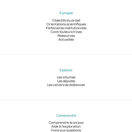
du
pied
À propos
de
page
Objectifs du projet
Orientations scientifiques
Partenaires institutionnels
Contributeurs-trices
Ressources
Actualités
Explorer
Les volumes
Les députés
Les cahiers de doléances
Comprendre
Comprendre le corpus
Aide à l'exploration
Foire aux questions