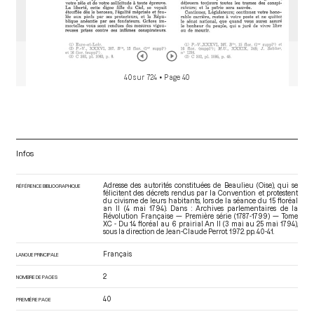
40 sur 724
• Page 40
Infos
Adresse des autorités constituées de Beaulieu (Oise), qui se
RÉFÉRENCE BIBLIOGRAPHIQUE
félicitent des décrets rendus par la Convention et protestent
du civisme de leurs habitants, lors de la séance du 15 floréal
an II (4 mai 1794). Dans : Archives parlementaires de la
Révolution Française — Première série (1787-1799) — Tome
XC - Du 14 floréal au 6 prairial An II (3 mai au 25 mai 1794)
,
sous la direction de Jean-Claude Perrot. 1972. pp. 40-41.
Français
LANGUE PRINCIPALE
2
NOMBRE DE PAGES
40
PREMIÈRE PAGE