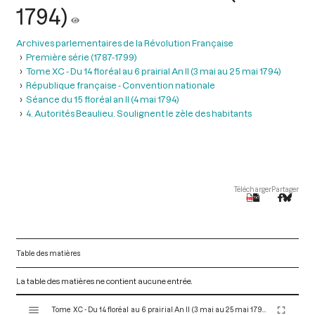
1794)
Archives parlementaires de la Révolution Française
Première série (1787-1799)
Tome XC - Du 14 floréal au 6 prairial An II (3 mai au 25 mai 1794)
République française - Convention nationale
Séance du 15 floréal an II (4 mai 1794)
4. Autorités Beaulieu. Soulignent le zèle des habitants
Télécharger
Partager
Table des matières
La table des matières ne contient aucune entrée.
V
Tome XC - Du 14 floréal au 6 prairial An II (3 mai au 25 mai 1794)
i