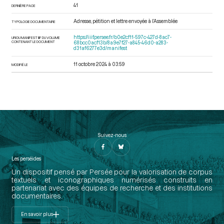
41
DERNIÈRE PAGE
Adresse, pétition et lettre envoyée à l’Assemblée
TYPOLOGIE DOCUMENTAIRE
https://iiif.persee.fr/b0e2cf11-597c-427d-8ac7-
URI DU MANIFEST IIIF DU VOLUME
CONTENANT LE DOCUMENT
68bcc0acf13b/8a9e7f27-a845-46d0-a283-
d31af6277e3d/manifest
11 octobre 2024 à 03:59
MODIFIÉ LE
Suivez-nous
Les perséides
Un dispositif pensé par Persée pour la valorisation de corpus
textuels et iconographiques numérisés construits en
partenariat avec des équipes de recherche et des institutions
documentaires.
En savoir plus