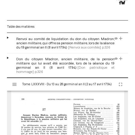
Table des matières
Renvoi au comité de liquidation du don du citoyen Madron,
ancien militaire, qui offre sa pension militaire, lors de la séance
du 19 germinal an II (8 avril 1794)
[Renvoi aux comités]
p.326
Don du citoyen Madron, ancien militaire, de la pension
militaire qui lui avait été accordée, lors de la séance du 19
germinal an II (8 avril 1794)
[Don patriotique et
hommage]
p.326
V
Tome LXXXVIII - Du 13 au 28 germinal an II (2 au 17 avril 1794)
i
s
u
a
l
i
s
e
u