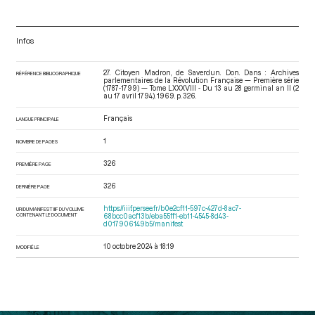
Infos
27. Citoyen Madron, de Saverdun. Don. Dans : Archives
RÉFÉRENCE BIBLIOGRAPHIQUE
parlementaires de la Révolution Française — Première série
(1787-1799) — Tome LXXXVIII - Du 13 au 28 germinal an II (2
au 17 avril 1794)
. 1969. p. 326.
Français
LANGUE PRINCIPALE
1
NOMBRE DE PAGES
326
PREMIÈRE PAGE
326
DERNIÈRE PAGE
https://iiif.persee.fr/b0e2cf11-597c-427d-8ac7-
URI DU MANIFEST IIIF DU VOLUME
CONTENANT LE DOCUMENT
68bcc0acf13b/eba55ff1-eb11-4545-8d43-
d017906149b5/manifest
10 octobre 2024 à 18:19
MODIFIÉ LE