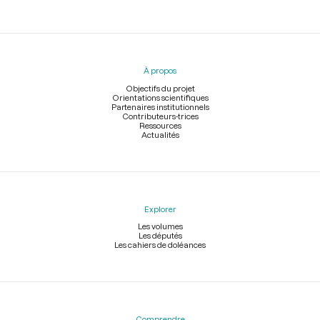
Menu
du
pied
À propos
de
page
Objectifs du projet
Orientations scientifiques
Partenaires institutionnels
Contributeurs-trices
Ressources
Actualités
Explorer
Les volumes
Les députés
Les cahiers de doléances
Comprendre