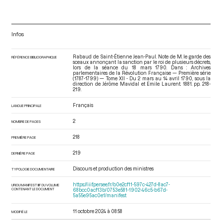
Infos
Rabaud de Saint-Étienne Jean-Paul. Note de M. le garde des
RÉFÉRENCE BIBLIOGRAPHIQUE
sceaux annonçant la sanction par le roi de plusieurs décrets,
lors de la séance du 18 mars 1790. Dans : Archives
parlementaires de la Révolution Française — Première série
(1787-1799) — Tome XII - Du 2 mars au 14 avril 1790
, sous la
direction de Jérôme Mavidal et Emile Laurent. 1881. pp. 218-
219.
Français
LANGUE PRINCIPALE
2
NOMBRE DE PAGES
218
PREMIÈRE PAGE
219
DERNIÈRE PAGE
Discours et production des ministres
TYPOLOGIE DOCUMENTAIRE
https://iiif.persee.fr/b0e2cf11-597c-427d-8ac7-
URI DU MANIFEST IIIF DU VOLUME
CONTENANT LE DOCUMENT
68bcc0acf13b/0753e581-1902-46c5-b67d-
5a55e95ac0e1/manifest
11 octobre 2024 à 08:58
MODIFIÉ LE