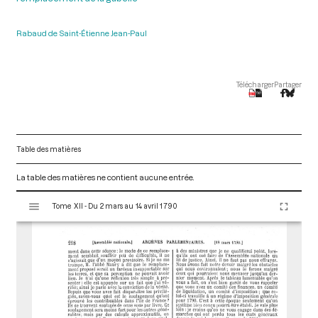
Rabaud de Saint-Étienne Jean-Paul
Télécharger
Partager
Table des matières
La table des matières ne contient aucune entrée.
V
Tome XII - Du 2 mars au 14 avril 1790
i
s
u
a
l
i
s
e