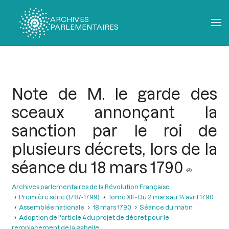
ARCHIVES
PARLEMENTAIRES
Fil
d'Ariane
Note de M. le garde des
sceaux annonçant la
sanction par le roi de
plusieurs décrets, lors de la
séance du 18 mars 1790
Archives parlementaires de la Révolution Française
Première série (1787-1799)
Tome XII - Du 2 mars au 14 avril 1790
Assemblée nationale
18 mars 1790
Séance du matin
Adoption de l'article 4 du projet de décret pour le
remplacement de la gabelle