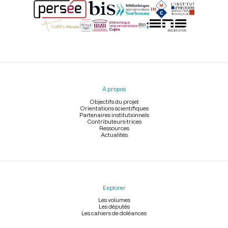
Menu
du
pied
À propos
de
page
Objectifs du projet
Orientations scientifiques
Partenaires institutionnels
Contributeurs-trices
Ressources
Actualités
Explorer
Les volumes
Les députés
Les cahiers de doléances