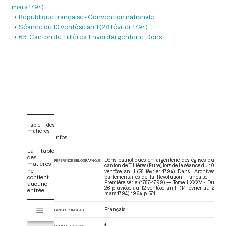
mars 1794)
République française - Convention nationale
Séance du 10 ventôse an II (28 février 1794)
65. Canton de Tillières. Envoi d’argenterie. Dons
Table des
matières
Infos
La table
des
Dons patriotiques en argenterie des églises du
RÉFÉRENCE BIBLIOGRAPHIQUE
matières
canton de Tillières (Eure), lors de la séance du 10
ne
ventôse an II (28 février 1794). Dans : Archives
contient
parlementaires de la Révolution Française —
Première série (1787-1799) — Tome LXXXV - Du
aucune
26 pluviôse au 12 ventôse an II (14 février au 2
entrée.
mars 1794)
. 1964. p. 571.
V
Français
Tome LXXXV - Du 26 pluviôse au 12 ventôse an II (14 février au 2 mars 17
LANGUE PRINCIPALE
i
s
1
NOMBRE DE PAGES