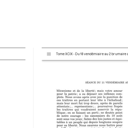
V
Tome XCIX - Du 18 vendémiaire au 2 brumaire an
i
s
u
a
l
i
s
e
u
r
M
i