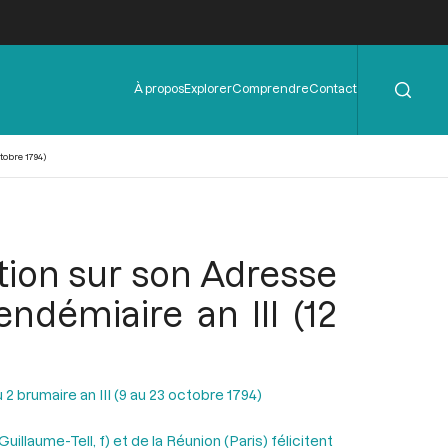
Rechercher
Menu
À propos
Explorer
Comprendre
Contact
de
l'en-
tête
tobre 1794)
ntion sur son Adresse
ndémiaire an III (12
2 brumaire an III (9 au 23 octobre 1794)
illaume-Tell, f) et de la Réunion (Paris) félicitent