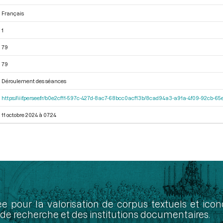
Français
1
79
79
Déroulement des séances
https://iiif.persee.fr/b0e2cf11-597c-427d-8ac7-68bcc0acf13b/8cad94a3-a91a-4f09-92cb-
11 octobre 2024 à 07:24
ée pour la valorisation de corpus textuels et ic
de recherche et des institutions documentaires.