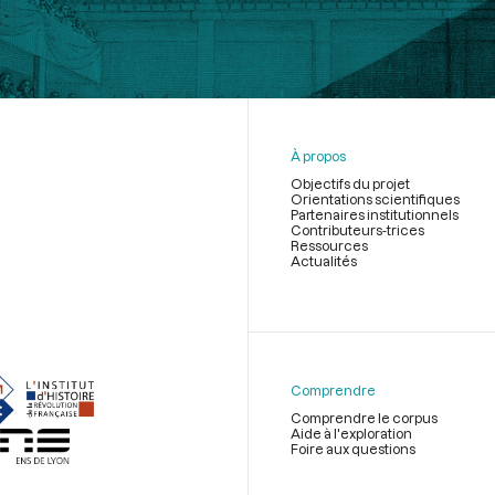
À propos
Objectifs du projet
Orientations scientifiques
Partenaires institutionnels
Contributeurs-trices
Ressources
Actualités
Menu
du
pied
de
Comprendre
page
Comprendre le corpus
Aide à l'exploration
Foire aux questions