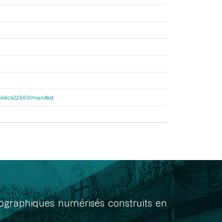
65e46c422660/manifest
onographiques numérisés construits en