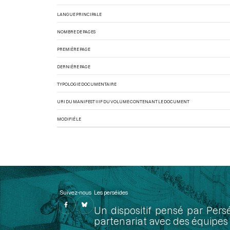
LANGUE PRINCIPALE
NOMBRE DE PAGES
PREMIÈRE PAGE
DERNIÈRE PAGE
TYPOLOGIE DOCUMENTAIRE
URI DU MANIFEST IIIF DU VOLUME CONTENANT LE DOCUMENT
MODIFIÉ LE
Suivez-nous
Les perséides
Un dispositif pensé par Pers
partenariat avec des équipes 