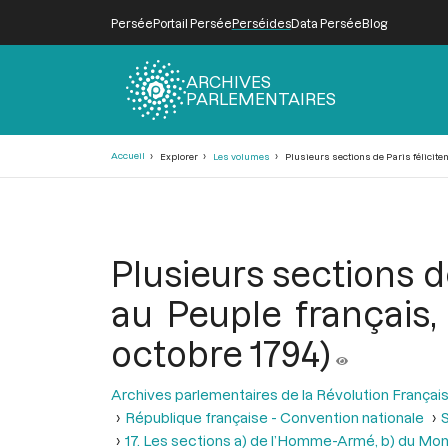
Persée
Portail Persée
Perséides
Data Persée
Blog
ARCHIVES
PARLEMENTAIRES
Fil
Accueil
Explorer
Les volumes
Plusieurs sections de Paris féliciten
d'Ariane
Plusieurs sections d
au Peuple français,
octobre 1794)
Archives parlementaires de la Révolution Françai
République française - Convention nationale
S
17. Les sections a) de l’Homme-Armé, b) du Mont-Bl