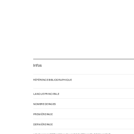
Infos
RÉFÉRENCE BIBLIOGRAPHIQUE
LANGUE PRINCIPALE
NOMBRE DE PAGES
PREMIÈRE PAGE
DERNIÈRE PAGE