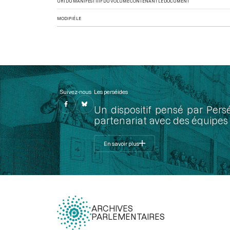
URI DU MANIFEST IIIF DU VOLUME CONTENANT LE DOCUMENT
MODIFIÉ LE
Suivez-nous
Les perséides
Un dispositif pensé par Pers
partenariat avec des équipes 
En savoir plus
ARCHIVES
PARLEMENTAIRES