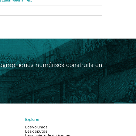
ea232fea178e/manifest
onographiques numérisés construits en
Explorer
Les volumes
Les députés
Les cahiers de doléances