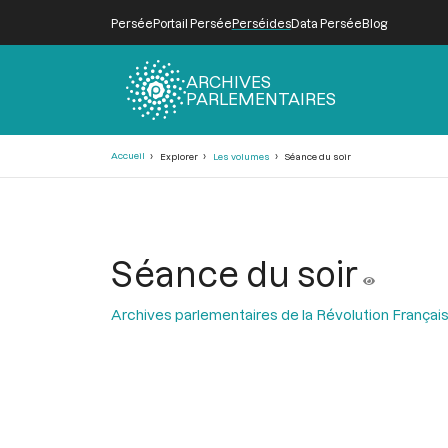
Persée
Portail Persée
Perséides
Data Persée
Blog
ARCHIVES
PARLEMENTAIRES
Fil
Accueil
Explorer
Les volumes
Séance du soir
d'Ariane
Séance du soir
Archives parlementaires de la Révolution Françai