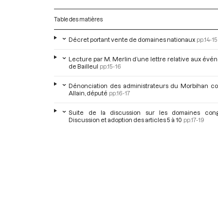
Table des matières
Décret portant vente de domaines nationaux
pp.14-15
Lecture par M. Merlin d’une lettre relative aux év
de Bailleul
pp.15-16
Dénonciation des administrateurs du Morbihan co
Allain, député
pp.16-17
Suite de la discussion sur les domaines cong
Discussion et adoption des articles 5 à 10
pp.17-19