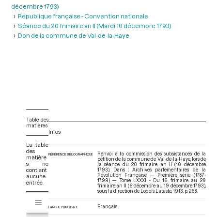
décembre 1793)
République française - Convention nationale
Séance du 20 frimaire an II (Mardi 10 décembre 1793)
Don de la commune de Val-de-la-Haye
Table des
matières
Infos
La table
des
Renvoi à la commission des subsistances de la
RÉFÉRENCE BIBLIOGRAPHIQUE
matière
pétition de la commune de Val-de-la-Haye, lors de
s ne
la séance du 20 frimaire an II (10 décembre
contient
1793). Dans : Archives parlementaires de la
Révolution Française — Première série (1787-
aucune
1799) — Tome LXXXI - Du 16 frimaire au 29
entrée.
frimaire an II (6 décembre au 19 décembre 1793)
,
sous la direction de Lodoïs Lataste. 1913. p. 268.
V
Tome LXXXI - Du 16 frimaire au 29 frimaire an II (6 décembre au 19 
i
Français
LANGUE PRINCIPALE
s