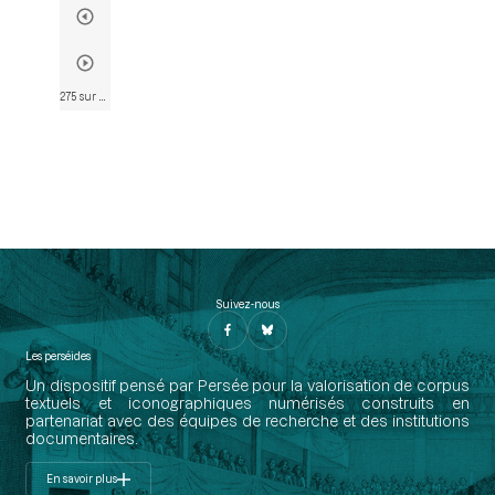
275 sur 835
• Page 268
Suivez-nous
Les perséides
Un dispositif pensé par Persée pour la valorisation de corpus
textuels et iconographiques numérisés construits en
partenariat avec des équipes de recherche et des institutions
documentaires.
En savoir plus