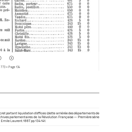
 773
• Page 134
portant liquidation d’offices (dette arriérée des départements de
 Archives parlementaires de la Révolution Française — Première série
 Emile Laurent. 1887. pp. 134-141.