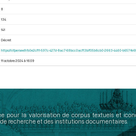
8
134
141
Décret
https://iiif.persee.fr/b0e2cf11-597c-427d-8ac7-68bcc0acf13b/f05b6cb0-2663-4460-b657-f
11 octobre 2024 à 16:09
ée pour la valorisation de corpus textuels et ic
de recherche et des institutions documentaires.