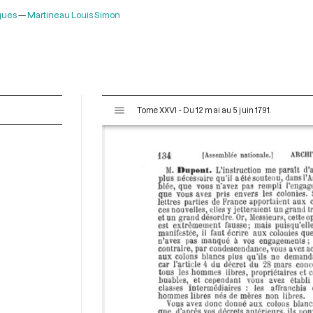
ques
Martineau Louis Simon
V
Tome XXVI - Du 12 mai au 5 juin 1791.
i
s
u
a
l
i
s
e
u
r
M
i
r
a