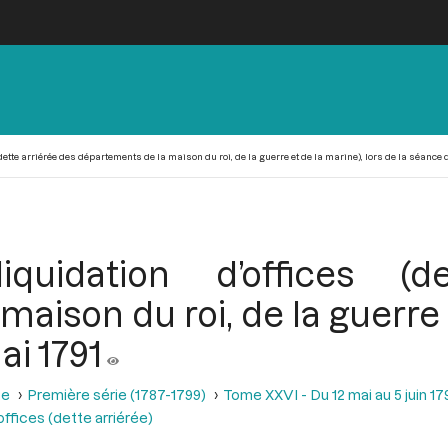
(dette arriérée des départements de la maison du roi, de la guerre et de la marine), lors de la séance 
iquidation d’offices (d
aison du roi, de la guerre e
ai 1791
se
Première série (1787-1799)
Tome XXVI - Du 12 mai au 5 juin 179
offices (dette arriérée)