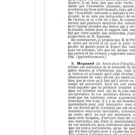
d
o
r