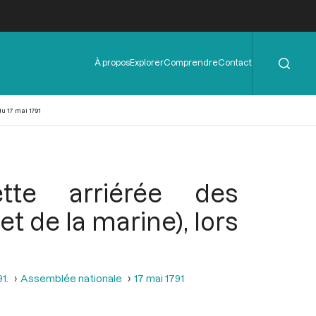
Rechercher
Menu
À propos
Explorer
Comprendre
Contact
de
l'en-
tête
du 17 mai 1791
ette arriérée des
t de la marine), lors
1.
Assemblée nationale
17 mai 1791