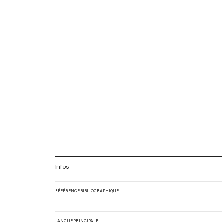
Infos
RÉFÉRENCE BIBLIOGRAPHIQUE
LANGUE PRINCIPALE