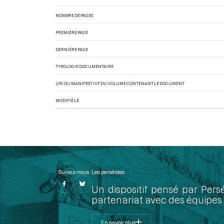
NOMBRE DE PAGES
PREMIÈRE PAGE
DERNIÈRE PAGE
TYPOLOGIE DOCUMENTAIRE
URI DU MANIFEST IIIF DU VOLUME CONTENANT LE DOCUMENT
MODIFIÉ LE
Suivez-nous
Les perséides
Un dispositif pensé par Pers
partenariat avec des équipes 
En savoir plus