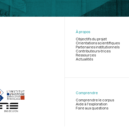
À propos
Objectifs du projet
Orientations scientifiques
Partenaires institutionnels
Contributeurs-trices
Ressources
Actualités
Menu
du
pied
de
Comprendre
page
Comprendre le corpus
Aide à l'exploration
Foire aux questions