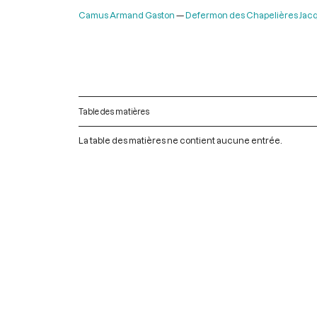
Camus Armand Gaston
Defermon des Chapelières Jac
Table des matières
La table des matières ne contient aucune entrée.