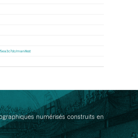
e6f5ea3c7dc/manifest
onographiques numérisés construits en