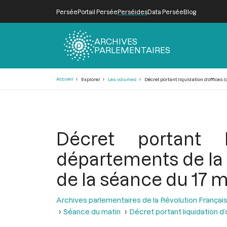
Persée
Portail Persée
Perséides
Data Persée
Blog
ARCHIVES
PARLEMENTAIRES
Fil
Accueil
Explorer
Les volumes
Décret portant liquidation d’offices 
d'Ariane
Décret portant l
départements de la m
de la séance du 17 m
Archives parlementaires de la Révolution Françai
Séance du matin
Décret portant liquidation d’