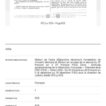
612 sur 835
• Page 605
Infos
Motion de Fabre d'Églantine réclamant l'arrestation de
RÉFÉRENCE BIBLIOGRAPHIQUE
Vincent, Maillard et Ronsin, en annexe de la séance du 27
frimaire an II (17 frimaire 1793). Dans : Archives
parlementaires de la Révolution Française — Première série
(1787-1799) — Tome LXXXI - Du 16 frimaire au 29 frimaire an
II (6 décembre au 19 décembre 1793)
, sous la direction de
Lodoïs Lataste. 1913. p. 605.
Français
LANGUE PRINCIPALE
1
NOMBRE DE PAGES
605
PREMIÈRE PAGE
605
DERNIÈRE PAGE