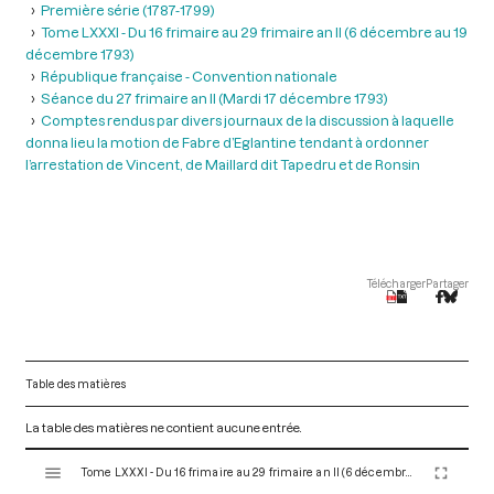
Première série (1787-1799)
Tome LXXXI - Du 16 frimaire au 29 frimaire an II (6 décembre au 19
décembre 1793)
République française - Convention nationale
Séance du 27 frimaire an II (Mardi 17 décembre 1793)
Comptes rendus par divers journaux de la discussion à laquelle
donna lieu la motion de Fabre d’Eglantine tendant à ordonner
l’arrestation de Vincent, de Maillard dit Tapedru et de Ronsin
Télécharger
Partager
Table des matières
La table des matières ne contient aucune entrée.
V
Tome LXXXI - Du 16 frimaire au 29 frimaire an II (6 décembre au 19 décembre 1793)
i