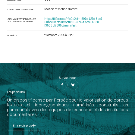
Motion et motion d'ordre
TYPOLOGIE DOCUMENTAIRE
https://iiif.persee.fr/b0e2cf11-597c-427d-8ac7-
URI DU MANIFEST IIIF DU VOLUME
CONTENANT LE DOCUMENT
68bcc0acf13b/bcfb5053-c42f-4c52-a338-
f3503bf7385b/manifest
11 octobre 2024 à 01:17
MODIFIÉ LE
Suivez-nous
Les perséides
Un dispositif pensé par Persée pour la valorisation de corpus
textuels et iconographiques numérisés construits en
partenariat avec des équipes de recherche et des institutions
documentaires.
En savoir plus