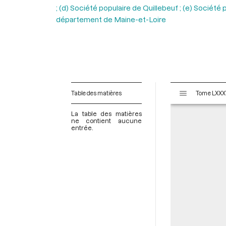
; (d) Société populaire de Quillebeuf ; (e) Sociét
département de Maine-et-Loire
V
Table des matières
i
s
La table des matières
u
ne contient aucune
entrée.
a
l
i
s
e
u
r
M
i
r