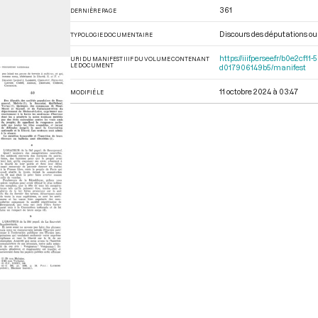
361
DERNIÈRE PAGE
Discours des députations ou
TYPOLOGIE DOCUMENTAIRE
https://iiif.persee.fr/b0e2c
URI DU MANIFEST IIIF DU VOLUME CONTENANT
LE DOCUMENT
d017906149b5/manifest
11 octobre 2024 à 03:47
MODIFIÉ LE