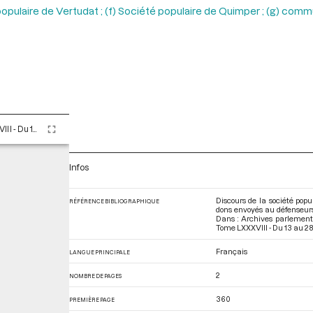
é populaire de Vertudat ; (f) Société populaire de Quimper ; (g) co
Tome LXXXVIII - Du 13 au 28 germinal an II (2 au 17 avril 1794)
Infos
Discours de la société popu
RÉFÉRENCE BIBLIOGRAPHIQUE
dons envoyés au défenseurs 
Dans : Archives parlement
Tome LXXXVIII - Du 13 au 28 
Français
LANGUE PRINCIPALE
2
NOMBRE DE PAGES
360
PREMIÈRE PAGE