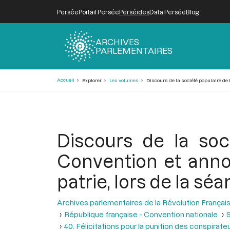
Persée
Portail Persée
Perséides
Data Persée
Blog
ARCHIVES
PARLEMENTAIRES
Fil
Accueil
Explorer
Les volumes
Discours de la société populaire de L
d'Ariane
Discours de la soci
Convention et anno
patrie, lors de la séa
Archives parlementaires de la Révolution Françai
République française - Convention nationale
S
40. Félicitations pour la punition des conspirate