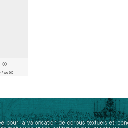
• Page 360
ée pour la valorisation de corpus textuels et ic