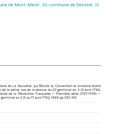
mmune de Mont-Marat ; (h) commune de Seyssel ; (i)
laire de La Sauvetat, qui félicite la Convention et annonce divers
de la patrie, lors de la séance du 20 germinal an II (9 avril 1794).
aires de la Révolution Française — Première série (1787-1799) —
germinal an II (2 au 17 avril 1794)
. 1969. pp. 360-361.