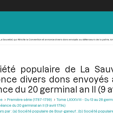
a Sauvetat, qui félicite la Convention et annonce divers dons envoyés au défenseurs de la patrie, lors
été populaire de La Sauve
nce divers dons envoyés 
nce du 20 germinal an II (9 av
se
Première série (1787-1799)
Tome LXXXVIII - Du 13 au 28 germina
éance du 20 germinal an II (9 avril 1794)
urs par : (a) Société populaire de Bour-ganeuf ; (b) Société populai