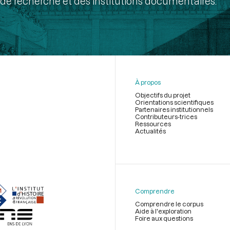
de recherche et des institutions documentaires.
À propos
Objectifs du projet
Orientations scientifiques
Partenaires institutionnels
Contributeurs-trices
Ressources
Actualités
Menu
du
pied
de
Comprendre
page
Comprendre le corpus
Aide à l'exploration
Foire aux questions