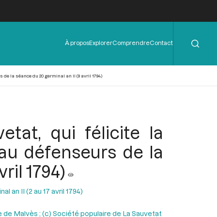
Rechercher
Menu
À propos
Explorer
Comprendre
Contact
de
l'en-
tête
 de la séance du 20 germinal an II (9 avril 1794)
tat, qui félicite la
au défenseurs de la
ril 1794)
l an II (2 au 17 avril 1794)
re de Malvès ; (c) Société populaire de La Sauvetat