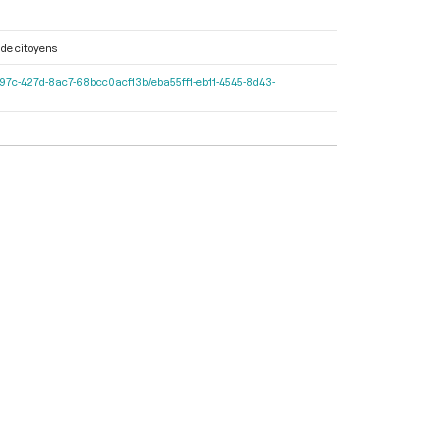
 de citoyens
f11-597c-427d-8ac7-68bcc0acf13b/eba55ff1-eb11-4545-8d43-