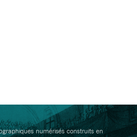
onographiques numérisés construits en