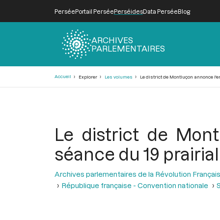
Persée
Portail Persée
Perséides
Data Persée
Blog
ARCHIVES
PARLEMENTAIRES
Fil
Accueil
Explorer
Les volumes
Le district de Montluçon annonce l'env
d'Ariane
Le district de Mont
séance du 19 prairial a
Archives parlementaires de la Révolution Françai
République française - Convention nationale
S