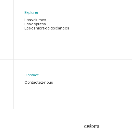
Explorer
Les volumes
Les députés
Les cahiers de doléances
Contact
Contactez-nous
CRÉDITS