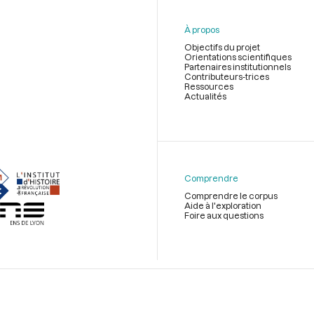
À propos
Objectifs du projet
Orientations scientifiques
Partenaires institutionnels
Contributeurs-trices
Ressources
Actualités
Menu
du
pied
de
Comprendre
page
Comprendre le corpus
Aide à l'exploration
Foire aux questions