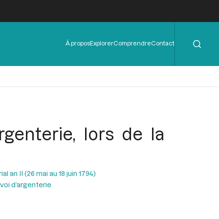
Rechercher
Menu
À propos
Explorer
Comprendre
Contact
de
l'en-
tête
genterie, lors de la
al an II (26 mai au 18 juin 1794)
voi d’argenterie