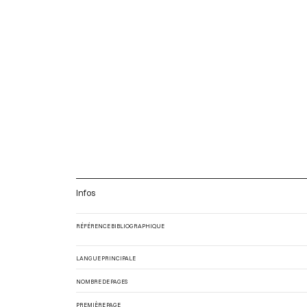
Infos
RÉFÉRENCE BIBLIOGRAPHIQUE
LANGUE PRINCIPALE
NOMBRE DE PAGES
PREMIÈRE PAGE