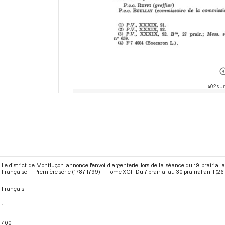
402 sur
Le district de Montluçon annonce l'envoi d’argenterie, lors de la séance du 19 prairial 
Française — Première série (1787-1799) — Tome XCI - Du 7 prairial au 30 prairial an II (26
Français
1
400