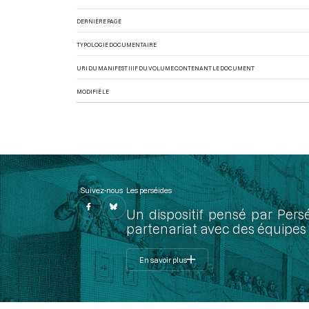
DERNIÈRE PAGE
TYPOLOGIE DOCUMENTAIRE
URI DU MANIFEST IIIF DU VOLUME CONTENANT LE DOCUMENT
MODIFIÉ LE
Suivez-nous
Les perséides
Un dispositif pensé par Pers
partenariat avec des équipes 
En savoir plus