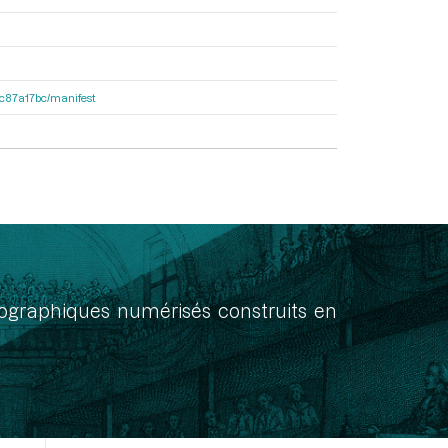
0dc87a17bc/manifest
onographiques numérisés construits en