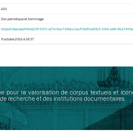
400
Don patriotique et hommage
https://iiif.persee.fr/b0e2cf11-597c-427d-8ac7-68bcc0acf13b/f0a82fc6-3166-4bf6-85a7-81
11 octobre 2024 à 05:37
ée pour la valorisation de corpus textuels et ic
de recherche et des institutions documentaires.