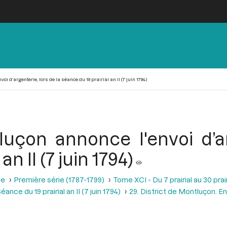
oi d’argenterie, lors de la séance du 19 prairial an II (7 juin 1794)
luçon annonce l'envoi d’ar
n II (7 juin 1794)
se
Première série (1787-1799)
Tome XCI - Du 7 prairial au 30 prairi
éance du 19 prairial an II (7 juin 1794)
29. District de Montluçon. En