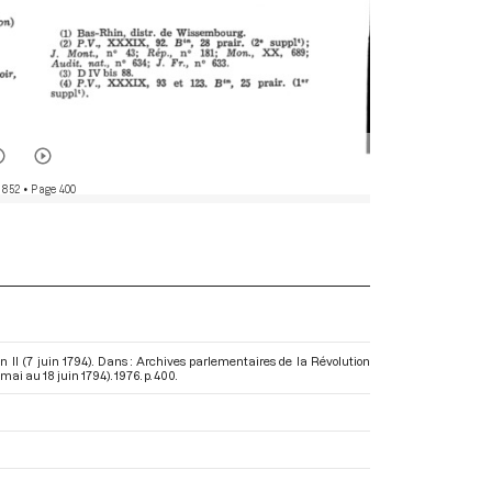
 852
• Page 400
an II (7 juin 1794). Dans : Archives parlementaires de la Révolution
 mai au 18 juin 1794)
. 1976. p. 400.