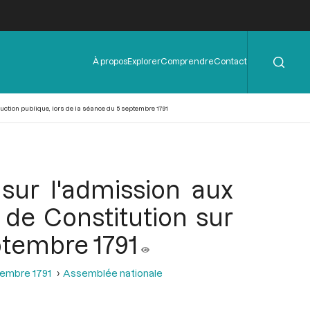
Rechercher
Menu
À propos
Explorer
Comprendre
Contact
de
l'en-
tête
uction publique, lors de la séance du 5 septembre 1791
sur l'admission aux
 de Constitution sur
eptembre 1791
tembre 1791
Assemblée nationale