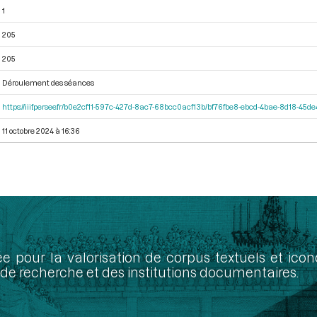
1
205
205
Déroulement des séances
https://iiif.persee.fr/b0e2cf11-597c-427d-8ac7-68bcc0acf13b/bf76fbe8-ebcd-4bae-8d18-45
11 octobre 2024 à 16:36
ée pour la valorisation de corpus textuels et ic
de recherche et des institutions documentaires.