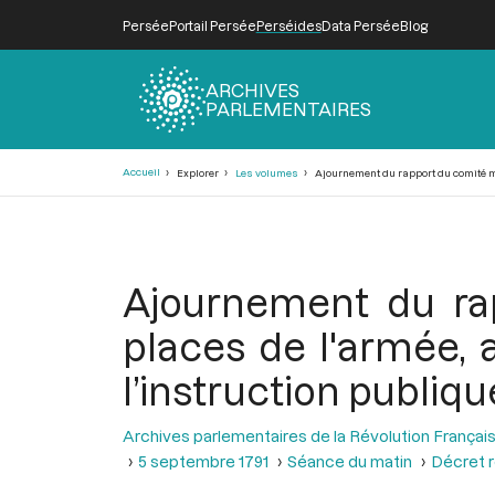
Persée
Portail Persée
Perséides
Data Persée
Blog
ARCHIVES
PARLEMENTAIRES
Fil
Accueil
Explorer
Les volumes
Ajournement du rapport du comité mil
d'Ariane
Ajournement du rap
places de l'armée, 
l’instruction publiq
Archives parlementaires de la Révolution Françai
5 septembre 1791
Séance du matin
Décret r