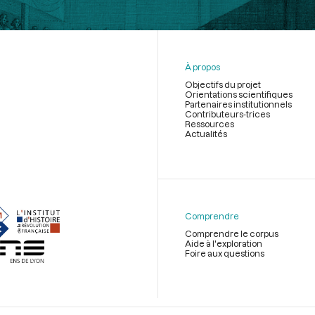
À propos
Objectifs du projet
Orientations scientifiques
Partenaires institutionnels
Contributeurs-trices
Ressources
Actualités
Menu
du
pied
de
Comprendre
page
Comprendre le corpus
Aide à l'exploration
Foire aux questions