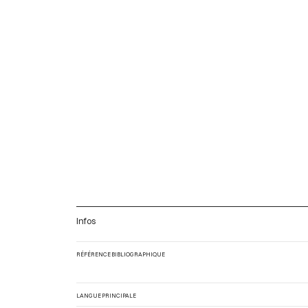
Infos
RÉFÉRENCE BIBLIOGRAPHIQUE
LANGUE PRINCIPALE