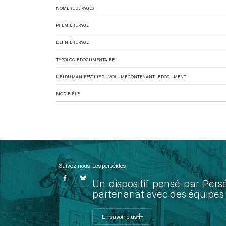
NOMBRE DE PAGES
PREMIÈRE PAGE
DERNIÈRE PAGE
TYPOLOGIE DOCUMENTAIRE
URI DU MANIFEST IIIF DU VOLUME CONTENANT LE DOCUMENT
MODIFIÉ LE
Suivez-nous
Les perséides
Un dispositif pensé par Pers
partenariat avec des équipes 
En savoir plus