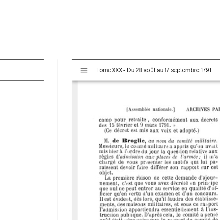
V
Tome XXX - Du 28 août au 17 septembre 1791
i
s
u
a
l
i
s
e
u
r
M
i
r
a
d