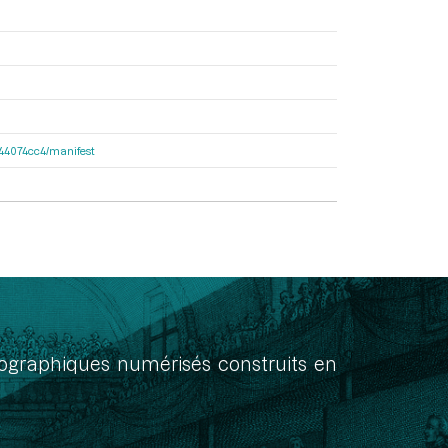
de44074cc4/manifest
onographiques numérisés construits en