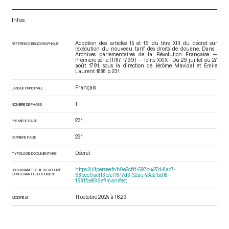
Infos
Adoption des articles 15 et 16 du titre XIII du décret sur
RÉFÉRENCE BIBLIOGRAPHIQUE
l’exécution du nouveau tarif des droits de douane,. Dans :
Archives parlementaires de la Révolution Française —
Première série (1787-1799) — Tome XXIX - Du 29 juillet au 27
août 1791.
, sous la direction de Jérôme Mavidal et Emile
Laurent. 1888. p. 231.
Français
LANGUE PRINCIPALE
1
NOMBRE DE PAGES
231
PREMIÈRE PAGE
231
DERNIÈRE PAGE
Décret
TYPOLOGIE DOCUMENTAIRE
https://iiif.persee.fr/b0e2cf11-597c-427d-8ac7-
URI DU MANIFEST IIIF DU VOLUME
CONTENANT LE DOCUMENT
68bcc0acf13b/e7f877d3-32ae-43c2-bd18-
1981fce886ef/manifest
11 octobre 2024 à 16:29
MODIFIÉ LE