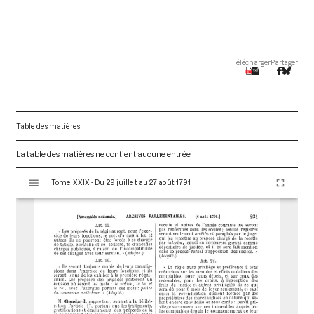
Télécharger
Partager
Table des matières
La table des matières ne contient aucune entrée.
V
Tome XXIX - Du 29 juillet au 27 août 1791.
i
s
u
a
l
i
s
e
u
r