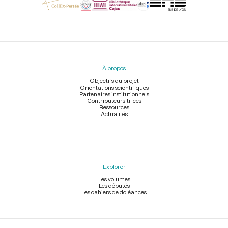
Menu
du
pied
À propos
de
page
Objectifs du projet
Orientations scientifiques
Partenaires institutionnels
Contributeurs-trices
Ressources
Actualités
Explorer
Les volumes
Les députés
Les cahiers de doléances