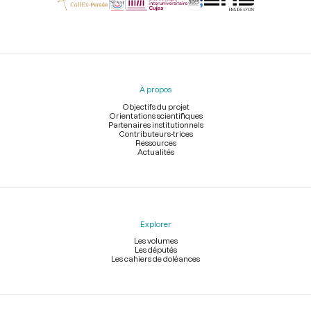
Menu
du
pied
À propos
de
page
Objectifs du projet
Orientations scientifiques
Partenaires institutionnels
Contributeurs-trices
Ressources
Actualités
Explorer
Les volumes
Les députés
Les cahiers de doléances