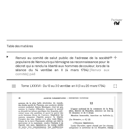
Partager
Table des matières
Renvoi au comité de salut public de l'adresse de la société
populaire de Nemours qui témoigne sa reconnaissance pour le
décret qui a rendu la liberté aux hommes de couleur, lors de la
séance du 14 ventôse an II (4 mars 1794)
[Renvoi aux
comités]
p.46
V
Tome LXXXVI - Du 13 au 30 ventôse an II (3 au 20 mars 1794)
i
s
u
a
l
i
s
e