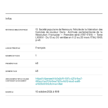
Infos
13. Société populaire de Nemours. Félicite de la libération des
RÉFÉRENCE BIBLIOGRAPHIQUE
hommes de couleur. Dans : Archives parlementaires de la
Révolution Française — Première série (1787-1799) — Tome
LXXXVI - Du 13 au 30 ventôse an II (3 au 20 mars 1794)
. 1965.
p. 46.
Français
LANGUE PRINCIPALE
1
NOMBRE DE PAGES
46
PREMIÈRE PAGE
46
DERNIÈRE PAGE
https://iiif.persee.fr/b0e2cf11-597c-427d-8ac7-
URI DU MANIFEST IIIF DU VOLUME
CONTENANT LE DOCUMENT
68bcc0acf13b/6ea7523a-8d12-44a5-aa88-
a1929d996cfc/manifest
10 octobre 2024 à 18:18
MODIFIÉ LE