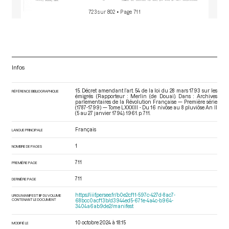
723 sur 802
• Page 711
Infos
15. Décret amendant l’art. 54 de la loi du 28 mars 1793 sur les
RÉFÉRENCE BIBLIOGRAPHIQUE
émigrés (Rapporteur : Merlin (de Douai). Dans : Archives
parlementaires de la Révolution Française — Première série
(1787-1799) — Tome LXXXIII - Du 16 nivôse au 8 pluviôse An II
(5 au 27 janvier 1794)
. 1961. p. 711.
Français
LANGUE PRINCIPALE
1
NOMBRE DE PAGES
711
PREMIÈRE PAGE
711
DERNIÈRE PAGE
https://iiif.persee.fr/b0e2cf11-597c-427d-8ac7-
URI DU MANIFEST IIIF DU VOLUME
CONTENANT LE DOCUMENT
68bcc0acf13b/d3944ed5-671e-4a4c-b964-
3404a6ab9de2/manifest
10 octobre 2024 à 18:15
MODIFIÉ LE