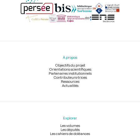
Menu
du
pied
À propos
de
page
Objectifs du projet
Orientations scientifiques
Partenaires institutionnels
Contributeurs-trices
Ressources
Actualités
Explorer
Les volumes
Les députés
Les cahiers de doléances