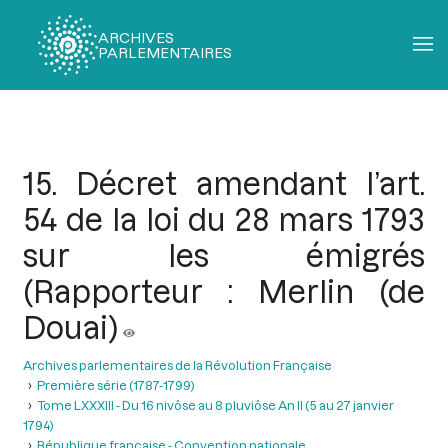
ARCHIVES
PARLEMENTAIRES
Fil
d'Ariane
15. Décret amendant l’art.
54 de la loi du 28 mars 1793
sur les émigrés
(Rapporteur : Merlin (de
Douai)
Archives parlementaires de la Révolution Française
Première série (1787-1799)
Tome LXXXIII - Du 16 nivôse au 8 pluviôse An II (5 au 27 janvier
1794)
République française - Convention nationale