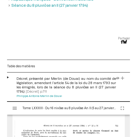
Séance du 8 pluviôse an II (27 janvier 1794)
Partager
Table des matières
Décret, présenté par Merlin (de Douai) au nom du comité de
législation, amendant l’article 54 de la loi du 28 mars 1793 sur
les émigrés, lors de la séance du 8 pluviôse an II (27 janvier
1794)
[Décret]
p.711
Philippe Antoine Merlin de Douai
V
Tome LXXXIII - Du 16 nivôse au 8 pluviôse An II (5 au 27 janvier 1794)
i
s
u
a
l