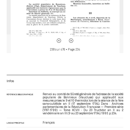
238 sur 476
• Page 234
Infos
Renvoi au comité de Sûreté générale de l'adresse de la société
RÉFÉRENCE BIBLIOGRAPHIQUE
populaire de Bonnieux (Vaucluse) qui applaudit aux
mesures prises le 9 et 10 thermidor, lors de la séance de la 1ère
sans-culottide an II (17 septembre 1794). Dans : Archives
parlementaires de la Révolution Française — Première série
(1787-1799) — Tome XCVII - Du 23 fructidor an II au 2
vendémiaire an III (9 au 23 septembre 1794)
. 1993. p. 234.
Français
LANGUE PRINCIPALE