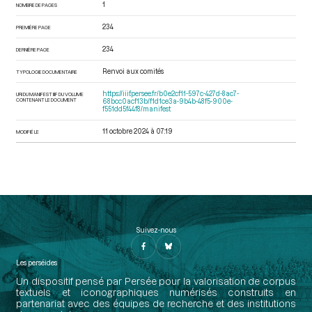
1
NOMBRE DE PAGES
234
PREMIÈRE PAGE
234
DERNIÈRE PAGE
Renvoi aux comités
TYPOLOGIE DOCUMENTAIRE
https://iiif.persee.fr/b0e2cf11-597c-427d-8ac7-
URI DU MANIFEST IIIF DU VOLUME
CONTENANT LE DOCUMENT
68bcc0acf13b/f1d1ce3a-9b4b-48f5-900e-
f551dd5f44f8/manifest
11 octobre 2024 à 07:19
MODIFIÉ LE
Suivez-nous
Les perséides
Un dispositif pensé par Persée pour la valorisation de corpus
textuels et iconographiques numérisés construits en
partenariat avec des équipes de recherche et des institutions