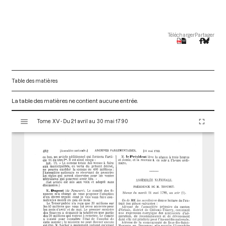
Télécharger
Partager
Table des matières
La table des matières ne contient aucune entrée.
V
Tome XV - Du 21 avril au 30 mai 1790
i
s
u
a
l
i
s
e
u
r
M