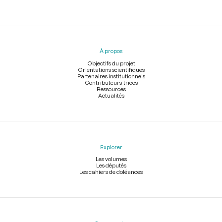
Menu
du
pied
À propos
de
page
Objectifs du projet
Orientations scientifiques
Partenaires institutionnels
Contributeurs-trices
Ressources
Actualités
Explorer
Les volumes
Les députés
Les cahiers de doléances