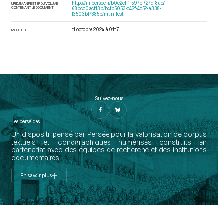
https://iiif.persee.fr/b0e2cf11-597c-427d-8ac7-
URI DU MANIFEST IIIF DU VOLUME
CONTENANT LE DOCUMENT
68bcc0acf13b/bcfb5053-c42f-4c52-a338-
f3503bf7385b/manifest
11 octobre 2024 à 01:17
MODIFIÉ LE
Suivez-nous
Les perséides
Un dispositif pensé par Persée pour la valorisation de corpus
textuels et iconographiques numérisés construits en
partenariat avec des équipes de recherche et des institutions
documentaires.
En savoir plus