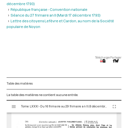
décembre 1793)
République française - Convention nationale
Séance du 27 frimaire an II (Mardi 17 décembre 1793)
Lettre des citoyens Lefèvre et Cardon, au nom de la Société
populaire de Noyon
Télécharger
Partager
Table des matières
La table des matières ne contient aucune entrée.
V
Tome LXXXI - Du 16 frimaire au 29 frimaire an II (6 décembre au 19 décembre 1793)
i
s
u
a