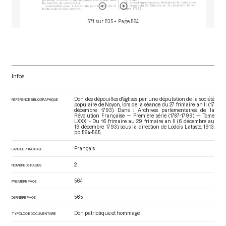
571 sur 835
• Page 564
Infos
Don des dépouilles d'églises par une députation de la société
RÉFÉRENCE BIBLIOGRAPHIQUE
populaire de Noyon, lors de la séance du 27 frimaire an II (17
décembre 1793). Dans : Archives parlementaires de la
Révolution Française — Première série (1787-1799) — Tome
LXXXI - Du 16 frimaire au 29 frimaire an II (6 décembre au
19 décembre 1793)
, sous la direction de Lodoïs Lataste. 1913.
pp. 564-565.
Français
LANGUE PRINCIPALE
2
NOMBRE DE PAGES
564
PREMIÈRE PAGE
565
DERNIÈRE PAGE
Don patriotique et hommage
TYPOLOGIE DOCUMENTAIRE