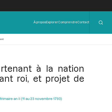
Rechercher
Menu
À propos
Explorer
Comprendre
Contact
de
l'en-
tête
int
tenant à la nation
nt roi, et projet de
rimaire an II (11 au 23 novembre 1793)