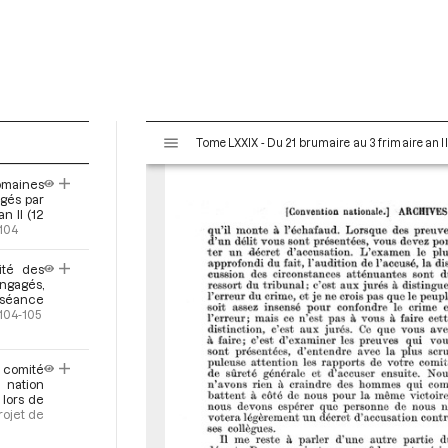
V
Tome LXXIX - Du 21 brumaire au 3 frimaire an I
i
s
maines
u
ngés par
a
n II (12
-104
l
i
ité des
s
engagés,
e
a séance
.104-105
u
r
M
 comité
i
 nation
 lors de
r
rojet de
a
d