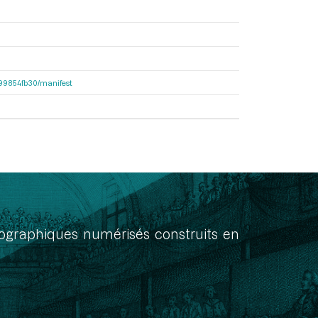
dc99854fb30/manifest
onographiques numérisés construits en