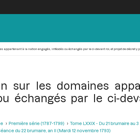
ppartenant à la nation engagés, inféodés ou échangés par le ci-devant roi, et projet de décret y jo
 sur les domaines appar
u échangés par le ci-deva
se
Première série (1787-1799)
Tome LXXIX - Du 21 brumaire au 3 f
éance du 22 brumaire, an II (Mardi 12 novembre 1793)