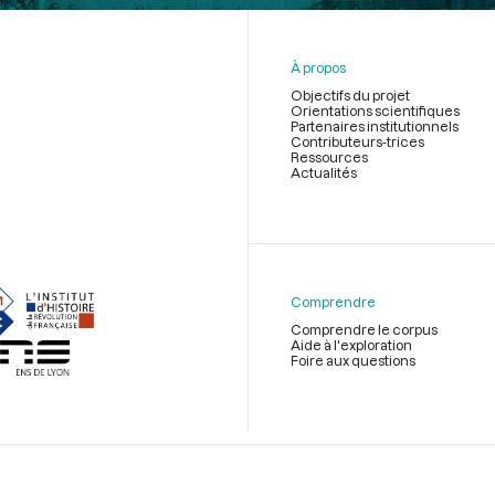
À propos
Objectifs du projet
Orientations scientifiques
Partenaires institutionnels
Contributeurs-trices
Ressources
Actualités
Menu
du
pied
de
Comprendre
page
Comprendre le corpus
Aide à l'exploration
Foire aux questions