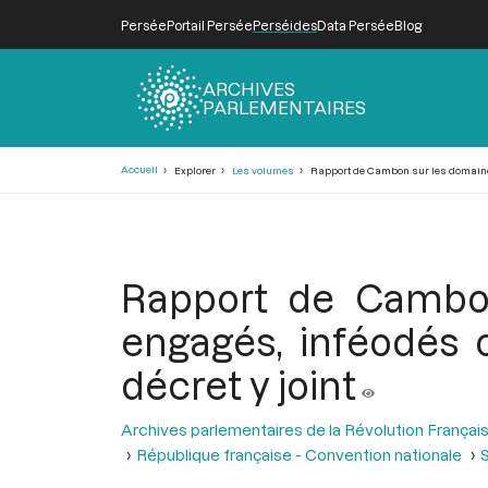
Persée
Portail Persée
Perséides
Data Persée
Blog
ARCHIVES
PARLEMENTAIRES
Fil
Accueil
Explorer
Les volumes
Rapport de Cambon sur les domaines a
d'Ariane
Rapport de Cambon
engagés, inféodés o
décret y joint
Archives parlementaires de la Révolution Françai
République française - Convention nationale
S