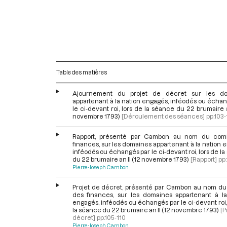
Table des matières
Ajournement du projet de décret sur les do
appartenant à la nation engagés, inféodés ou écha
le ci-devant roi, lors de la séance du 22 brumaire a
novembre 1793)
[Déroulement des séances]
pp.103
Rapport, présenté par Cambon au nom du com
finances, sur les domaines appartenant à la nation 
inféodés ou échangés par le ci-devant roi, lors de l
du 22 brumaire an II (12 novembre 1793)
[Rapport]
pp
Pierre-Joseph Cambon
Projet de décret, présenté par Cambon au nom du
des finances, sur les domaines appartenant à la
engagés, inféodés ou échangés par le ci-devant roi,
la séance du 22 brumaire an II (12 novembre 1793)
[P
décret]
pp.105-110
Pierre-Joseph Cambon