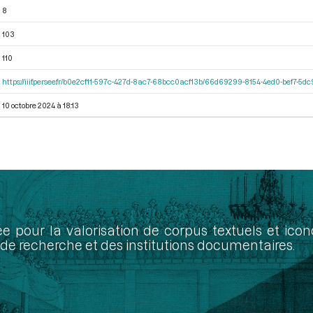
8
103
110
https://iiif.persee.fr/b0e2cf11-597c-427d-8ac7-68bcc0acf13b/66d69299-8154-4ed0-bef7-5
10 octobre 2024 à 18:13
ée pour la valorisation de corpus textuels et ic
de recherche et des institutions documentaires.