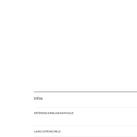
Infos
RÉFÉRENCE BIBLIOGRAPHIQUE
LANGUE PRINCIPALE