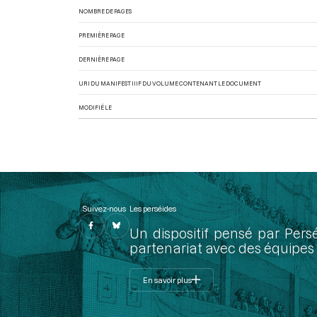
NOMBRE DE PAGES
PREMIÈRE PAGE
DERNIÈRE PAGE
URI DU MANIFEST IIIF DU VOLUME CONTENANT LE DOCUMENT
MODIFIÉ LE
Suivez-nous
Les perséides
Un dispositif pensé par Pers
partenariat avec des équipes 
En savoir plus