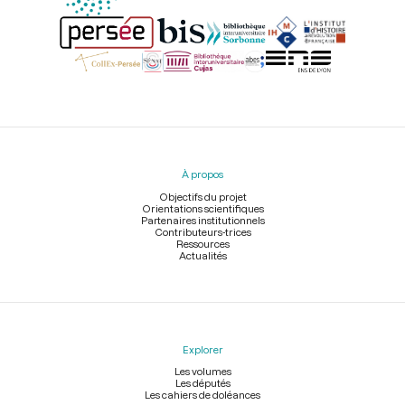
Menu
du
pied
À propos
de
page
Objectifs du projet
Orientations scientifiques
Partenaires institutionnels
Contributeurs-trices
Ressources
Actualités
Explorer
Les volumes
Les députés
Les cahiers de doléances