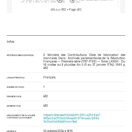
494 sur 802
• Page 482
Infos
2. Ministre des Contributions. Etats de fabrication des
RÉFÉRENCE BIBLIOGRAPHIQUE
monnaies. Dans : Archives parlementaires de la Révolution
Française — Première série (1787-1799) — Tome LXXXIII - Du
16 nivôse au 8 pluviôse An II (5 au 27 janvier 1794)
. 1961. p.
482.
Français
LANGUE PRINCIPALE
1
NOMBRE DE PAGES
482
PREMIÈRE PAGE
482
DERNIÈRE PAGE
https://iiif.persee.fr/b0e2cf11-597c-427d-8ac7-
URI DU MANIFEST IIIF DU VOLUME
CONTENANT LE DOCUMENT
68bcc0acf13b/d3944ed5-671e-4a4c-b964-
3404a6ab9de2/manifest
10 octobre 2024 à 18:15
MODIFIÉ LE