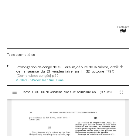
Partager
Table des matières
Prolongation de congé de Guillerault, député de la Nièvre, lors
de la séance du 21 vendémiaire an III (12 octobre 1794)
[Demande de congés]
p.90
Guillerault-Bacoin Jean Guillaume
V
Tome XCIX - Du 18 vendémiaire au 2 brumaire an III (9 au 23 octobre 1794)
i
s
u
a
l
i
s
e