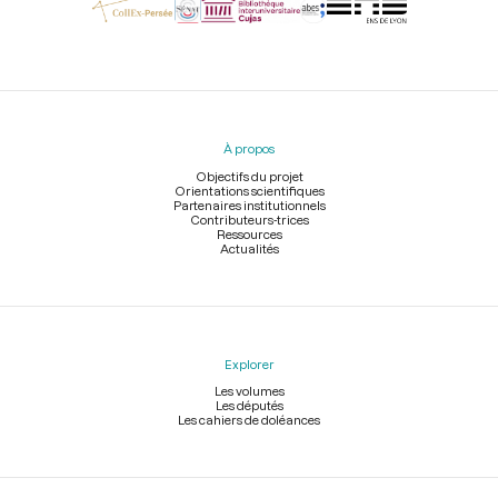
Menu
du
pied
À propos
de
page
Objectifs du projet
Orientations scientifiques
Partenaires institutionnels
Contributeurs-trices
Ressources
Actualités
Explorer
Les volumes
Les députés
Les cahiers de doléances