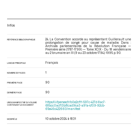
Infos
24. La Convention accorde au représentant Guillerault une
RÉFÉRENCE BIBLIOGRAPHIQUE
prolongation de congé pour cause de maladie. Dans :
Archives parlementaires de la Révolution Française —
Première série (1787-1799) — Tome XCIX - Du 18 vendémiaire
au 2 brumaire an III (9 au 23 octobre 1794)
. 1995. p. 90.
Français
LANGUE PRINCIPALE
1
NOMBRE DE PAGES
90
PREMIÈRE PAGE
90
DERNIÈRE PAGE
https://iiif.persee.fr/b0e2cf11-597c-427d-8ac7-
URI DU MANIFEST IIIF DU VOLUME
CONTENANT LE DOCUMENT
68bcc0acf13b/8cad94a3-a91a-4f09-92cb-
65e46c422660/manifest
10 octobre 2024 à 18:31
MODIFIÉ LE