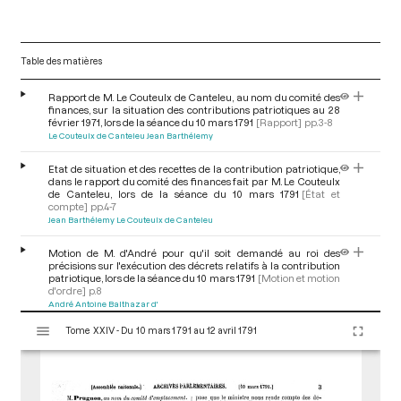
Table des matières
Rapport de M. Le Couteulx de Canteleu, au nom du comité des
finances, sur la situation des contributions patriotiques au 28
février 1971, lors de la séance du 10 mars 1791
[Rapport]
pp.3-8
Le Couteulx de Canteleu Jean Barthélemy
Etat de situation et des recettes de la contribution patriotique,
dans le rapport du comité des finances fait par M. Le Couteulx
de Canteleu, lors de la séance du 10 mars 1791
[État et
compte]
pp.4-7
Jean Barthélemy Le Couteulx de Canteleu
Motion de M. d'André pour qu'il soit demandé au roi des
précisions sur l'exécution des décrets relatifs à la contribution
patriotique, lors de la séance du 10 mars 1791
[Motion et motion
d'ordre]
p.8
André Antoine Balthazar d'
V
Tome XXIV - Du 10 mars 1791 au 12 avril 1791
i
Motion de M. Maréchal demandant au comité des finances
des ajournements sur la fabrication de la petite monnaie, lors
s
de la séance du 10 mars 1791
[Motion et motion d'ordre]
p.8
u
Le Maréchal Denis
a