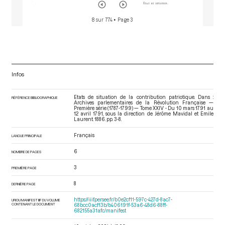
8 sur 774
• Page 3
Infos
Etats de situation de la contribution patriotique. Dans :
RÉFÉRENCE BIBLIOGRAPHIQUE
Archives parlementaires de la Révolution Française —
Première série (1787-1799) — Tome XXIV - Du 10 mars 1791 au
12 avril 1791
, sous la direction de Jérôme Mavidal et Emile
Laurent. 1886. pp. 3-8.
Français
LANGUE PRINCIPALE
6
NOMBRE DE PAGES
3
PREMIÈRE PAGE
8
DERNIÈRE PAGE
https://iiif.persee.fr/b0e2cf11-597c-427d-8ac7-
URI DU MANIFEST IIIF DU VOLUME
CONTENANT LE DOCUMENT
68bcc0acf13b/b406191f-53a6-48d6-88ff-
682155a31afc/manifest