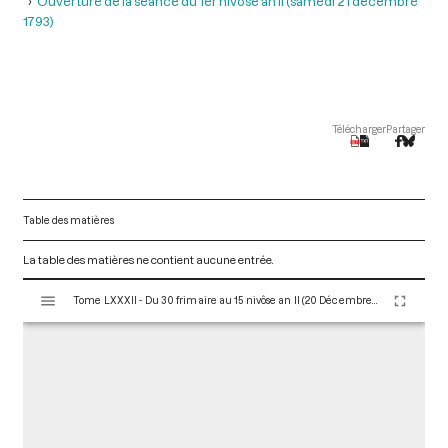
Ouverture de la séance du 1er nivôse an II (samedi 21 décembre
1793)
Télécharger
Partager
Table des matières
La table des matières ne contient aucune entrée.
V
Tome LXXXII - Du 30 frimaire au 15 nivôse an II (20 Décembre 1793 au 4 Janvier 1794)
i
s
u
a
l
i
s
e