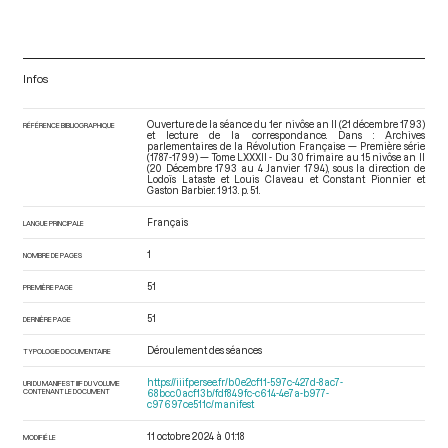
Infos
Ouverture de la séance du 1er nivôse an II (21 décembre 1793)
RÉFÉRENCE BIBLIOGRAPHIQUE
et lecture de la correspondance. Dans : Archives
parlementaires de la Révolution Française — Première série
(1787-1799) — Tome LXXXII - Du 30 frimaire au 15 nivôse an II
(20 Décembre 1793 au 4 Janvier 1794)
, sous la direction de
Lodoïs Lataste et Louis Claveau et Constant Pionnier et
Gaston Barbier. 1913. p. 51.
Français
LANGUE PRINCIPALE
1
NOMBRE DE PAGES
51
PREMIÈRE PAGE
51
DERNIÈRE PAGE
Déroulement des séances
TYPOLOGIE DOCUMENTAIRE
https://iiif.persee.fr/b0e2cf11-597c-427d-8ac7-
URI DU MANIFEST IIIF DU VOLUME
CONTENANT LE DOCUMENT
68bcc0acf13b/fdf849fc-c614-4e7a-b977-
c97697ce511c/manifest
11 octobre 2024 à 01:18
MODIFIÉ LE