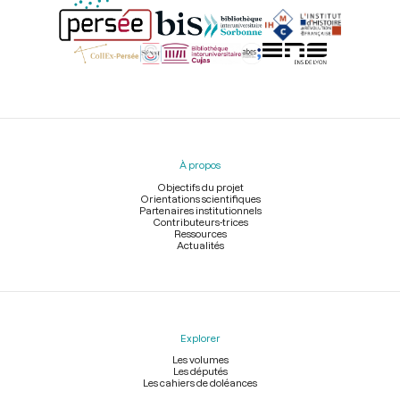
Menu
du
pied
À propos
de
page
Objectifs du projet
Orientations scientifiques
Partenaires institutionnels
Contributeurs-trices
Ressources
Actualités
Explorer
Les volumes
Les députés
Les cahiers de doléances