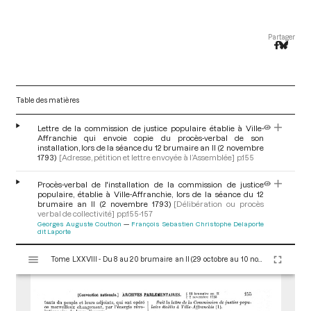
Partager
Table des matières
Lettre de la commission de justice populaire établie à Ville-
Affranchie qui envoie copie du procès-verbal de son
installation, lors de la séance du 12 brumaire an II (2 novembre
1793)
[Adresse, pétition et lettre envoyée à l’Assemblée]
p.155
Procès-verbal de l'installation de la commission de justice
populaire, établie à Ville-Affranchie, lors de la séance du 12
brumaire an II (2 novembre 1793)
[Délibération ou procès
verbal de collectivité]
pp.155-157
Georges Auguste Couthon
François Sebastien Christophe Delaporte
dit Laporte
V
Tome LXXVIII - Du 8 au 20 brumaire an II (29 octobre au 10 novembre 1793)
i
s
u
a