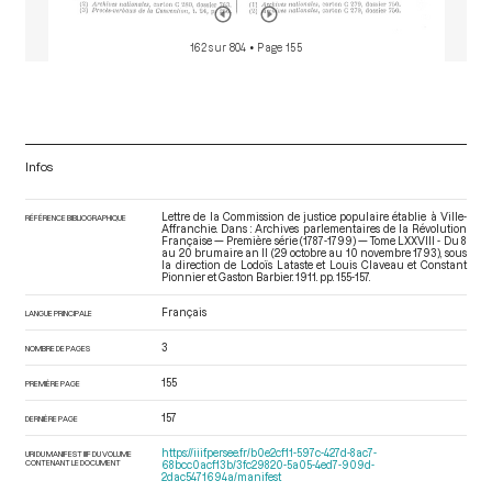
162 sur 804
• Page 155
Infos
Lettre de la Commission de justice populaire établie à Ville-
RÉFÉRENCE BIBLIOGRAPHIQUE
Affranchie. Dans : Archives parlementaires de la Révolution
Française — Première série (1787-1799) — Tome LXXVIII - Du 8
au 20 brumaire an II (29 octobre au 10 novembre 1793)
, sous
la direction de Lodoïs Lataste et Louis Claveau et Constant
Pionnier et Gaston Barbier. 1911. pp. 155-157.
Français
LANGUE PRINCIPALE
3
NOMBRE DE PAGES
155
PREMIÈRE PAGE
157
DERNIÈRE PAGE
https://iiif.persee.fr/b0e2cf11-597c-427d-8ac7-
URI DU MANIFEST IIIF DU VOLUME
CONTENANT LE DOCUMENT
68bcc0acf13b/3fc29820-5a05-4ed7-909d-
2dac5471694a/manifest