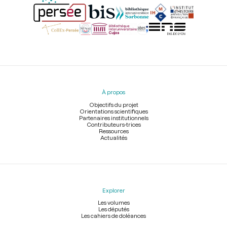
Menu
du
pied
À propos
de
page
Objectifs du projet
Orientations scientifiques
Partenaires institutionnels
Contributeurs-trices
Ressources
Actualités
Explorer
Les volumes
Les députés
Les cahiers de doléances