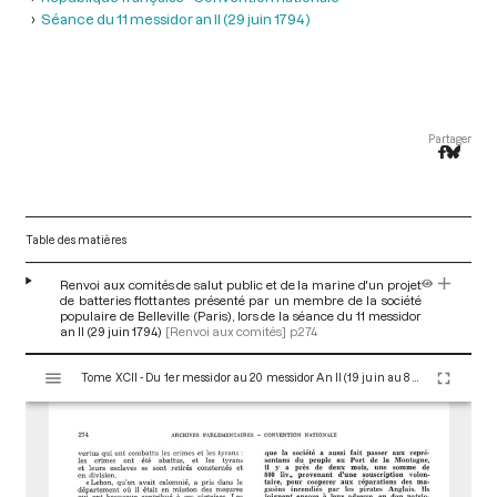
Séance du 11 messidor an II (29 juin 1794 )
Partager
Table des matières
Renvoi aux comités de salut public et de la marine d'un projet
de batteries flottantes présenté par un membre de la société
populaire de Belleville (Paris), lors de la séance du 11 messidor
an II (29 juin 1794)
[Renvoi aux comités]
p.274
V
Tome XCII - Du 1er messidor au 20 messidor An II (19 juin au 8 juillet 1794)
i
s
u
a
l
i