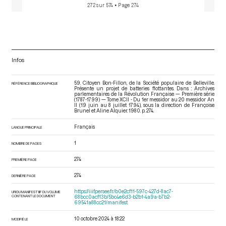
272 sur 574
• Page 274
Infos
59. Citoyen Bon-Fillon, de la Société populaire de Belleville.
RÉFÉRENCE BIBLIOGRAPHIQUE
Présente un projet de batteries flottantes. Dans : Archives
parlementaires de la Révolution Française — Première série
(1787-1799) — Tome XCII - Du 1er messidor au 20 messidor An
II (19 juin au 8 juillet 1794)
, sous la direction de Françoise
Brunel et Aline Alquier. 1980. p. 274.
Français
LANGUE PRINCIPALE
1
NOMBRE DE PAGES
274
PREMIÈRE PAGE
274
DERNIÈRE PAGE
https://iiif.persee.fr/b0e2cf11-597c-427d-8ac7-
URI DU MANIFEST IIIF DU VOLUME
CONTENANT LE DOCUMENT
68bcc0acf13b/5bc4e6d3-b2b1-4a9a-b7b2-
69541a88cc21/manifest
10 octobre 2024 à 18:22
MODIFIÉ LE