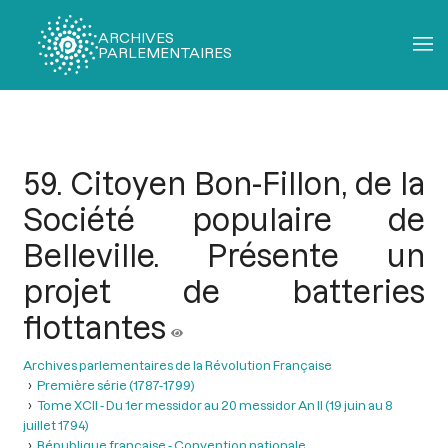
ARCHIVES
PARLEMENTAIRES
Fil
d'Ariane
59. Citoyen Bon-Fillon, de la
Société populaire de
Belleville. Présente un
projet de batteries
flottantes
Archives parlementaires de la Révolution Française
Première série (1787-1799)
Tome XCII - Du 1er messidor au 20 messidor An II (19 juin au 8
juillet 1794)
République française - Convention nationale