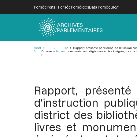
Persée
Portail Persée
Perséides
Data Persée
Blog
ARCHIVES
PARLEMENTAIRES
Fil
Accu
Les
Rapport, présenté par Coupé (de l'Oise) au nom
d'Ariane
eil
Explore
volumes
des maisons religieuses et des émigrés, lors de la 
r
Rapport, présent
d'instruction publ
district des bibliot
livres et monument