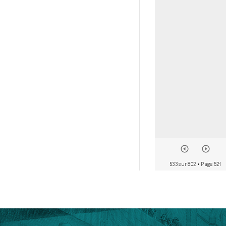
533 sur 802
• Page 521