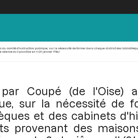
 du comité d'instruction publique, sur la nécessité de former dans chaque district des bibliothèqu
séance du 2 pluviôse an II (21 janvier 1794)
é par Coupé (de l'Oise)
ique, sur la nécessité de
hèques et des cabinets d'hi
s provenant des maisons