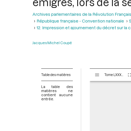
émigrés, lors de la s
Archives parlementaires de la Révolution Françai
République française - Convention nationale
S
12. Impression et ajournement du décret sur la 
Jacques Michel Coupé
V
Table des matières
Tome LXXXIII - Du 16 nivôse au 8 pluviôse An II (5 au 27 janvier 1794)
i
s
La table des
u
matières ne
contient aucune
a
entrée.
l
i
s
e
u