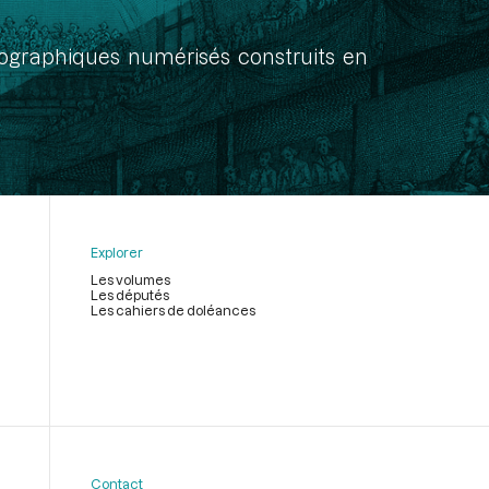
onographiques numérisés construits en
Explorer
Les volumes
Les députés
Les cahiers de doléances
Contact