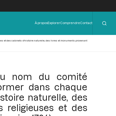
Rechercher
Menu
À propos
Explorer
Comprendre
Contact
de
l'en-
tête
es et des cabinets d'histoire naturelle, des livres et monuments provenant
 au nom du comité
 former dans chaque
stoire naturelle, des
 religieuses et des