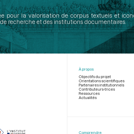
ée pour la valorisation de corpus textuels et ic
de recherche et des institutions documentaires.
À propos
Objectifs du projet
Orientations scientifiques
Partenaires institutionnels
Contributeurs-trices
Ressources
Actualités
Menu
du
pied
de
Comprendre