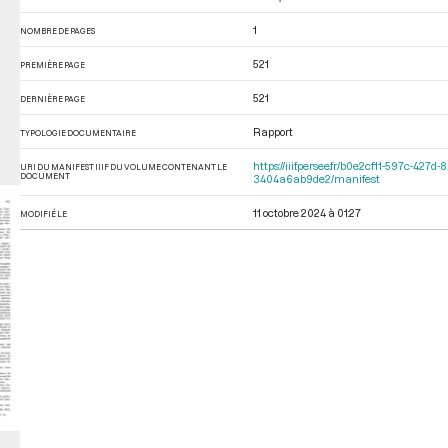
1
NOMBRE DE PAGES
521
PREMIÈRE PAGE
521
DERNIÈRE PAGE
Rapport
TYPOLOGIE DOCUMENTAIRE
https://iiif.persee.fr/b0e2cf11-597c-4
URI DU MANIFEST IIIF DU VOLUME CONTENANT LE
DOCUMENT
3404a6ab9de2/manifest
11 octobre 2024 à 01:27
MODIFIÉ LE