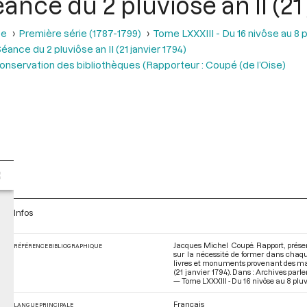
éance du 2 pluviôse an II (21 
se
Première série (1787-1799)
Tome LXXXIII - Du 16 nivôse au 8 pl
éance du 2 pluviôse an II (21 janvier 1794)
conservation des bibliothèques (Rapporteur : Coupé (de l’Oise)
Infos
Jacques Michel Coupé. Rapport, présen
RÉFÉRENCE BIBLIOGRAPHIQUE
sur la nécessité de former dans chaque 
livres et monuments provenant des maiso
(21 janvier 1794). Dans : Archives par
— Tome LXXXIII - Du 16 nivôse au 8 pluvi
Français
LANGUE PRINCIPALE