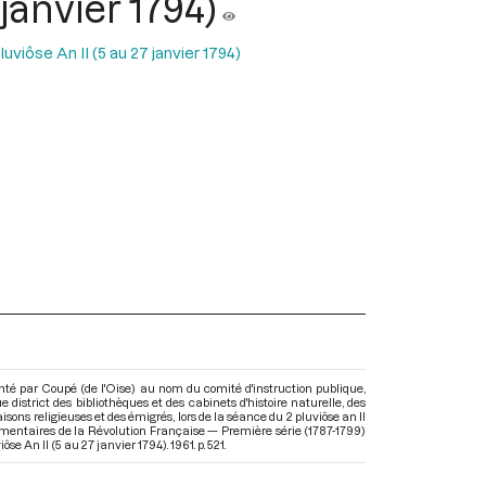
janvier 1794)
uviôse An II (5 au 27 janvier 1794)
té par Coupé (de l'Oise) au nom du comité d'instruction publique,
district des bibliothèques et des cabinets d'histoire naturelle, des
ns religieuses et des émigrés, lors de la séance du 2 pluviôse an II
lementaires de la Révolution Française — Première série (1787-1799)
ôse An II (5 au 27 janvier 1794)
. 1961. p. 521.