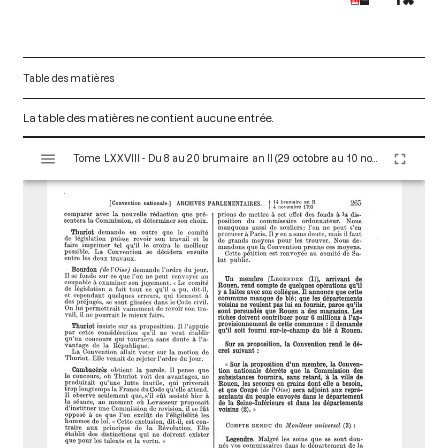
Table des matières
La table des matières ne contient aucune entrée.
V
Tome LXXVIII - Du 8 au 20 brumaire an II (29 octobre au 10 novembre 1793)
i
s
u
a
l
i
s
e
u
r
M
i
r
a
d