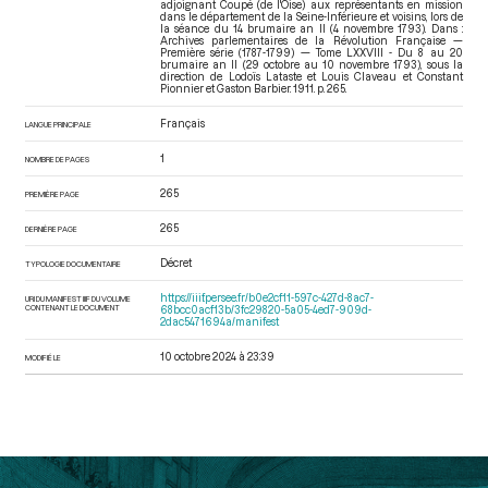
adjoignant Coupé (de l'Oise) aux représentants en mission
dans le département de la Seine-Inférieure et voisins, lors de
la séance du 14 brumaire an II (4 novembre 1793). Dans :
Archives parlementaires de la Révolution Française —
Première série (1787-1799) — Tome LXXVIII - Du 8 au 20
brumaire an II (29 octobre au 10 novembre 1793)
, sous la
direction de Lodoïs Lataste et Louis Claveau et Constant
Pionnier et Gaston Barbier. 1911. p. 265.
Français
LANGUE PRINCIPALE
1
NOMBRE DE PAGES
265
PREMIÈRE PAGE
265
DERNIÈRE PAGE
Décret
TYPOLOGIE DOCUMENTAIRE
https://iiif.persee.fr/b0e2cf11-597c-427d-8ac7-
URI DU MANIFEST IIIF DU VOLUME
CONTENANT LE DOCUMENT
68bcc0acf13b/3fc29820-5a05-4ed7-909d-
2dac5471694a/manifest
10 octobre 2024 à 23:39
MODIFIÉ LE