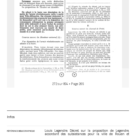
o
r
272 sur 804
• Page 265
Infos
Louis Legendre. Décret, sur la proposition de Legendre,
RÉFÉRENCE BIBLIOGRAPHIQUE
accordant des subsistances pour la ville de Rouen et