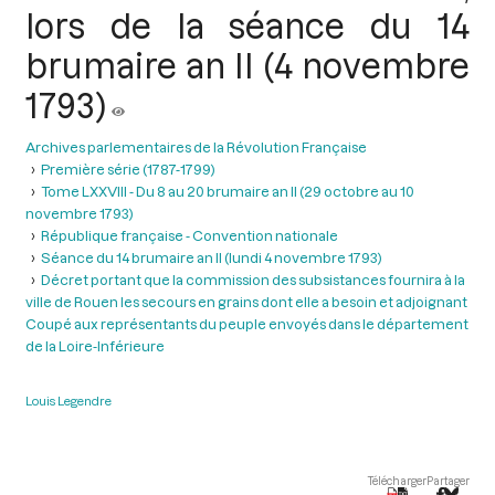
lors de la séance du 14
brumaire an II (4 novembre
1793)
Archives parlementaires de la Révolution Française
Première série (1787-1799)
Tome LXXVIII - Du 8 au 20 brumaire an II (29 octobre au 10
novembre 1793)
République française - Convention nationale
Séance du 14 brumaire an II (lundi 4 novembre 1793)
Décret portant que la commission des subsistances fournira à la
ville de Rouen les secours en grains dont elle a besoin et adjoignant
Coupé aux représentants du peuple envoyés dans le département
de la Loire-Inférieure
Louis Legendre
Télécharger
Partager