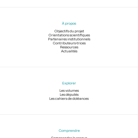
Menu
du
pied
À propos
de
page
Objectifs du projet
Orientations scientifiques
Partenaires institutionnels
Contributeurs-trices
Ressources
Actualités
Explorer
Les volumes
Les députés
Les cahiers de doléances
Comprendre
Comprendre le corpus