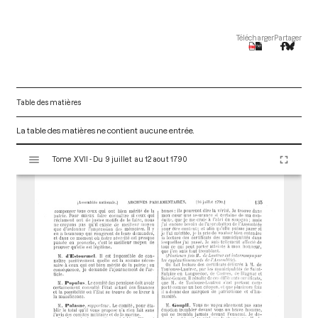
Télécharger
Partager
Table des matières
La table des matières ne contient aucune entrée.
V
Tome XVII - Du 9 juillet au 12 aout 1790
i
s
u
a
l
i
s
e
u
r
M
i