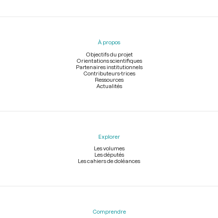
Menu
du
pied
À propos
de
page
Objectifs du projet
Orientations scientifiques
Partenaires institutionnels
Contributeurs-trices
Ressources
Actualités
Explorer
Les volumes
Les députés
Les cahiers de doléances
Comprendre