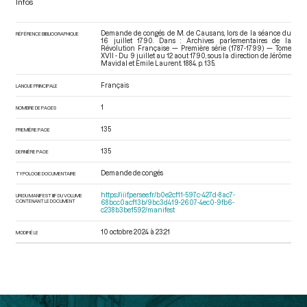
Infos
Demande de congés de M. de Causans, lors de la séance du
RÉFÉRENCE BIBLIOGRAPHIQUE
16 juillet 1790. Dans : Archives parlementaires de la
Révolution Française — Première série (1787-1799) — Tome
XVII - Du 9 juillet au 12 aout 1790
, sous la direction de Jérôme
Mavidal et Emile Laurent. 1884. p. 135.
Français
LANGUE PRINCIPALE
1
NOMBRE DE PAGES
135
PREMIÈRE PAGE
135
DERNIÈRE PAGE
Demande de congés
TYPOLOGIE DOCUMENTAIRE
https://iiif.persee.fr/b0e2cf11-597c-427d-8ac7-
URI DU MANIFEST IIIF DU VOLUME
CONTENANT LE DOCUMENT
68bcc0acf13b/9bc3d419-2607-4ec0-9fb6-
c238b3be1592/manifest
10 octobre 2024 à 23:21
MODIFIÉ LE