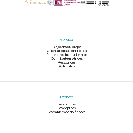
Menu
du
pied
À propos
de
page
Objectifs du projet
Orientations scientifiques
Partenaires institutionnels
Contributeurs-trices
Ressources
Actualités
Explorer
Les volumes
Les députés
Les cahiers de doléances