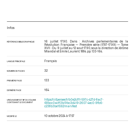
Infos
16 juillet 1790. Dans : Archives parlementaires de la
RÉFÉRENCE BIBLIOGRAPHIQUE
Révolution Française — Première série (1787-1799) — Tome
XVII - Du 9 juillet au 12 aout 1790
, sous la direction de Jérôme
Mavidal et Emile Laurent. 1884. pp. 133-164.
Français
LANGUE PRINCIPALE
32
NOMBRE DE PAGES
133
PREMIÈRE PAGE
164
DERNIÈRE PAGE
https://iiif.persee.fr/b0e2cf11-597c-427d-8ac7-
URI DU MANIFEST IIIF DU VOLUME
CONTENANT LE DOCUMENT
68bcc0acf13b/9bc3d419-2607-4ec0-9fb6-
c238b3be1592/manifest
10 octobre 2024 à 17:57
MODIFIÉ LE