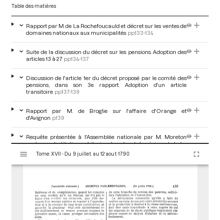
Table des matières
Rapport par M. de La Rochefoucauld et décret sur les ventes de
domaines nationaux aux municipalités
pp.133-134
Suite de la discussion du décret sur les pensions. Adoption des
articles 13 à 27
pp.134-137
Discussion de l'article 1er du décret proposé par le comité des
pensions, dans son 3e rapport. Adoption d'un article
transitoire
pp.137-139
Rapport par M. de Broglie sur l'affaire d'Orange et
d'Avignon
p.139
Requête présentée à l'Assemblée nationale par M. Moreton
contre sa destitution arbitraire de colonel du régiment de La
V
Fère
pp.139-161
Tome XVII - Du 9 juillet au 12 aout 1790
i
s
Information faite par la municipalité de Toulouse contre M. de
u
Toulouse-Lautrec
pp.161-164
a
l
i
s