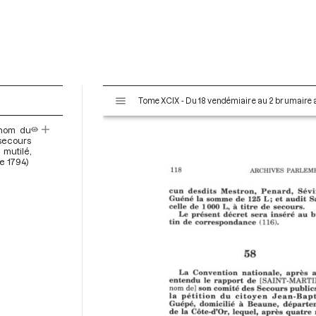
V
Tome XCIX - Du 18 vendémiaire au 2 brumaire an
i
s
 nom du
u
ecours
a
 mutilé,
re 1794)
l
i
s
e
u
r
M
i
r
a
d