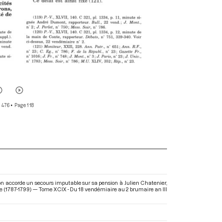
r 476
• Page 118
n accorde un secours imputable sur sa pension à Julien Chatenier,
ie (1787-1799) — Tome XCIX - Du 18 vendémiaire au 2 brumaire an III