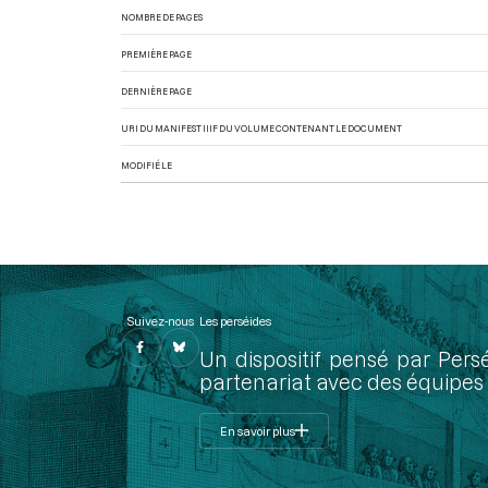
NOMBRE DE PAGES
PREMIÈRE PAGE
DERNIÈRE PAGE
URI DU MANIFEST IIIF DU VOLUME CONTENANT LE DOCUMENT
MODIFIÉ LE
Suivez-nous
Les perséides
Un dispositif pensé par Pers
partenariat avec des équipes 
En savoir plus