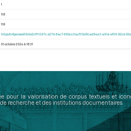
1
118
118
https://iiif.persee.fr/b0e2cf11-597c-427d-8ac7-68bcc0acf13b/8cad94a3-a91a-4f09-92cb-
10 octobre 2024 à 18:31
ée pour la valorisation de corpus textuels et ic
de recherche et des institutions documentaires.