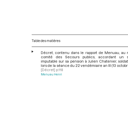
Table des matières
Décret, contenu dans le rapport de Menuau, au
comité des Secours publics, accordant un s
imputable sur sa pension à Julien Chatenier, soldat
lors de la séance du 22 vendémiaire an III (13 octob
[Décret]
p.118
Menuau Henri