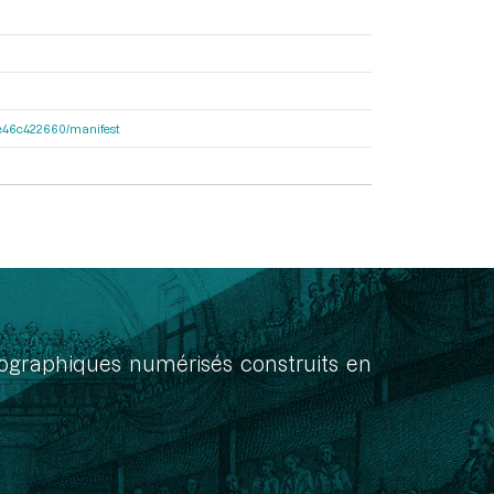
65e46c422660/manifest
onographiques numérisés construits en