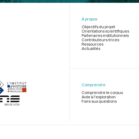
À propos
Objectifs du projet
Orientations scientifiques
Partenaires institutionnels
Contributeurs-trices
Ressources
Actualités
Menu
du
pied
de
Comprendre
page
Comprendre le corpus
Aide à l'exploration
Foire aux questions