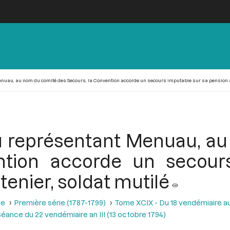
Menuau, au nom du comité des Secours, la Convention accorde un secours imputable sur sa pension à
 du représentant Menuau, a
ntion accorde un secour
tenier, soldat mutilé
se
Première série (1787-1799)
Tome XCIX - Du 18 vendémiaire au 
éance du 22 vendémiaire an III (13 octobre 1794)