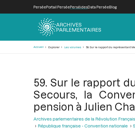
Persée
Portail Persée
Perséides
Data Persée
Blog
ARCHIVES
PARLEMENTAIRES
Fil
Accueil
Explorer
Les volumes
59. Sur le rapport du représentant 
d'Ariane
59. Sur le rapport
Secours, la Conve
pension à Julien Cha
Archives parlementaires de la Révolution Françai
République française - Convention nationale
S