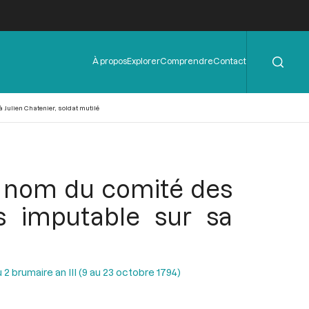
Rechercher
Menu
À propos
Explorer
Comprendre
Contact
de
l'en-
tête
 Julien Chatenier, soldat mutilé
u nom du comité des
s imputable sur sa
2 brumaire an III (9 au 23 octobre 1794)