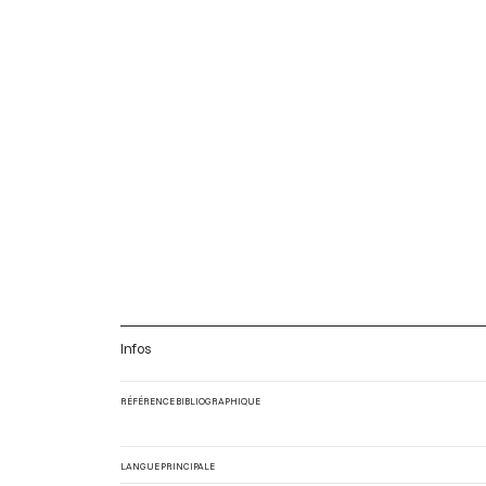
Infos
RÉFÉRENCE BIBLIOGRAPHIQUE
LANGUE PRINCIPALE