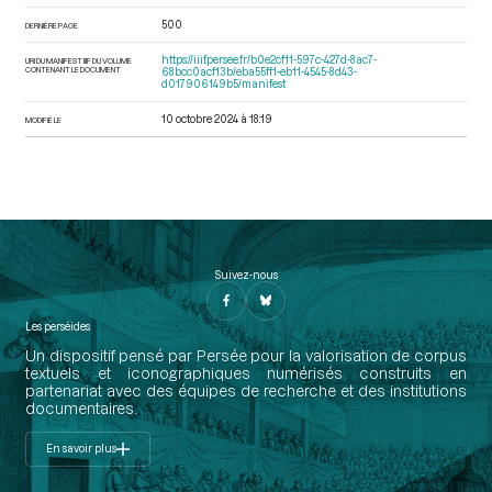
500
DERNIÈRE PAGE
https://iiif.persee.fr/b0e2cf11-597c-427d-8ac7-
URI DU MANIFEST IIIF DU VOLUME
CONTENANT LE DOCUMENT
68bcc0acf13b/eba55ff1-eb11-4545-8d43-
d017906149b5/manifest
10 octobre 2024 à 18:19
MODIFIÉ LE
Suivez-nous
Les perséides
Un dispositif pensé par Persée pour la valorisation de corpus
textuels et iconographiques numérisés construits en
partenariat avec des équipes de recherche et des institutions
documentaires.
En savoir plus