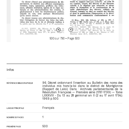
500 sur 790
• Page 500
Infos
96. Décret ordonnant l’insertion au Bulletin des noms des
RÉFÉRENCE BIBLIOGRAPHIQUE
individus mis hors-la-loi dans le district de Montglonne
(Rapport de Laloi). Dans : Archives parlementaires de la
Révolution Française — Première série (1787-1799) — Tome
LXXXVIII - Du 13 au 28 germinal an II (2 au 17 avril 1794)
.
1969. p. 500.
Français
LANGUE PRINCIPALE
1
NOMBRE DE PAGES
500
PREMIÈRE PAGE