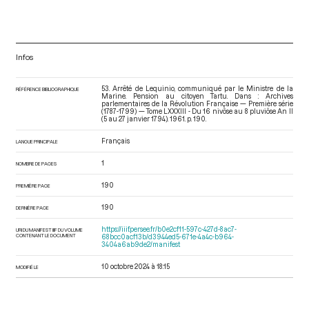
Infos
53. Arrêté de Lequinio, communiqué par le Ministre de la
RÉFÉRENCE BIBLIOGRAPHIQUE
Marine. Pension au citoyen Tartu. Dans : Archives
parlementaires de la Révolution Française — Première série
(1787-1799) — Tome LXXXIII - Du 16 nivôse au 8 pluviôse An II
(5 au 27 janvier 1794)
. 1961. p. 190.
Français
LANGUE PRINCIPALE
1
NOMBRE DE PAGES
190
PREMIÈRE PAGE
190
DERNIÈRE PAGE
https://iiif.persee.fr/b0e2cf11-597c-427d-8ac7-
URI DU MANIFEST IIIF DU VOLUME
CONTENANT LE DOCUMENT
68bcc0acf13b/d3944ed5-671e-4a4c-b964-
3404a6ab9de2/manifest
10 octobre 2024 à 18:15
MODIFIÉ LE