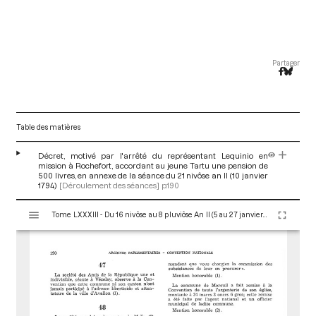
Partager
Table des matières
Décret, motivé par l'arrêté du représentant Lequinio en
mission à Rochefort, accordant au jeune Tartu une pension de
500 livres, en annexe de la séance du 21 nivôse an II (10 janvier
1794)
[Déroulement des séances]
p.190
V
Tome LXXXIII - Du 16 nivôse au 8 pluviôse An II (5 au 27 janvier 1794)
i
s
u
a
l
i
s
e