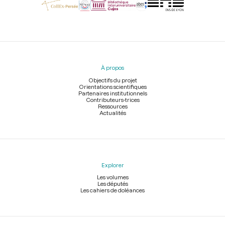
Menu
du
pied
À propos
de
page
Objectifs du projet
Orientations scientifiques
Partenaires institutionnels
Contributeurs-trices
Ressources
Actualités
Explorer
Les volumes
Les députés
Les cahiers de doléances