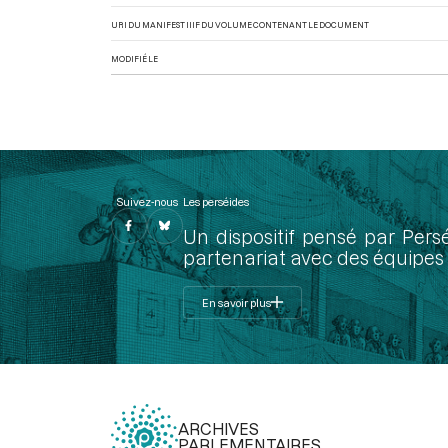
URI DU MANIFEST IIIF DU VOLUME CONTENANT LE DOCUMENT
MODIFIÉ LE
Suivez-nous
Les perséides
Un dispositif pensé par Pers
partenariat avec des équipes 
En savoir plus
ARCHIVES
PARLEMENTAIRES