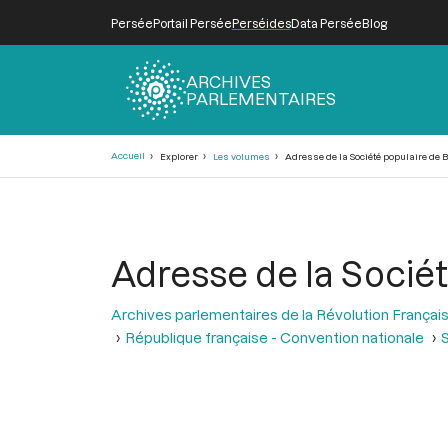
Persée
Portail Persée
Perséides
Data Persée
Blog
ARCHIVES
PARLEMENTAIRES
Fil
Accueil
Explorer
Les volumes
Adresse de la Société populaire de B
d'Ariane
Adresse de la Sociét
Archives parlementaires de la Révolution Françai
République française - Convention nationale
S