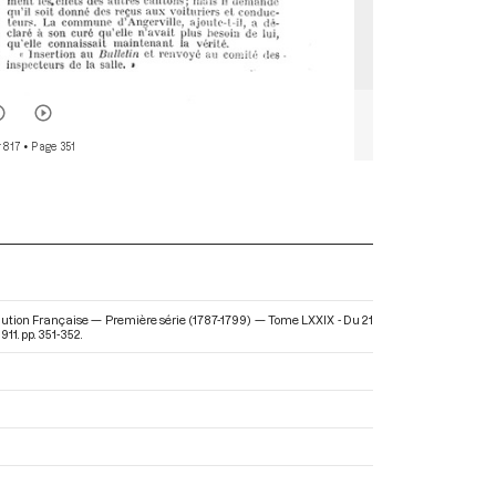
 817
• Page 351
olution Française — Première série (1787-1799) — Tome LXXIX - Du 21
911. pp. 351-352.