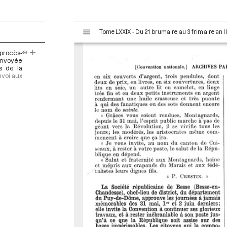
V
Tome LXXIX - Du 21 brumaire au 3 frimaire an I
i
s
procès-
u
 envoyée
a
rs de la
nvoi aux
l
i
s
e
u
r
M
i
r
a
d
o
r