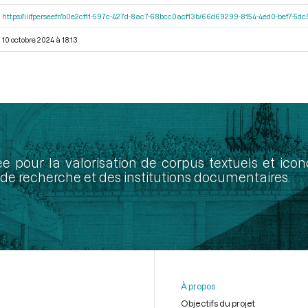
https://iiif.persee.fr/b0e2cf11-597c-427d-8ac7-68bcc0acf13b/66d69299-8154-4ed0-bef7-5
10 octobre 2024 à 18:13
ée pour la valorisation de corpus textuels et ic
de recherche et des institutions documentaires.
À propos
Objectifs du projet