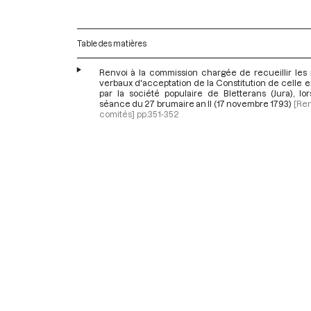
Table des matières
Renvoi à la commission chargée de recueillir les 
verbaux d'acceptation de la Constitution de celle
par la société populaire de Bletterans (Jura), lo
séance du 27 brumaire an II (17 novembre 1793)
[Re
comités]
pp.351-352