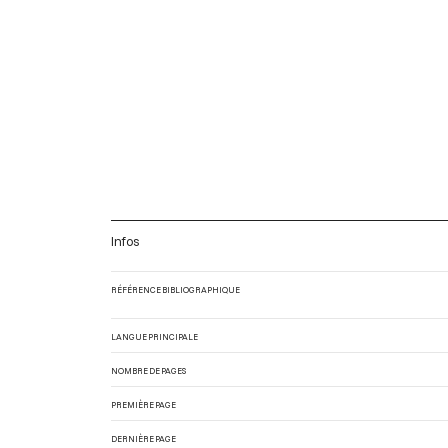
Infos
RÉFÉRENCE BIBLIOGRAPHIQUE
LANGUE PRINCIPALE
NOMBRE DE PAGES
PREMIÈRE PAGE
DERNIÈRE PAGE