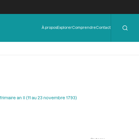
Rechercher
Menu
À propos
Explorer
Comprendre
Contact
de
l'en-
tête
rimaire an II (11 au 23 novembre 1793)