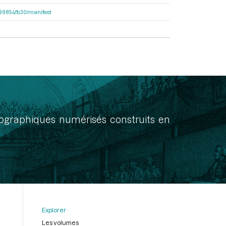
dc99854fb30/manifest
onographiques numérisés construits en
Explorer
Les volumes