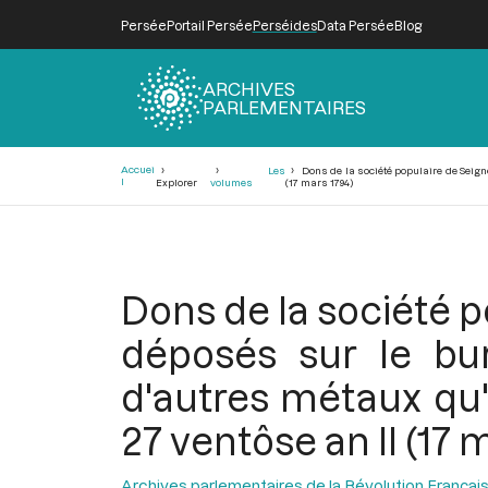
Persée
Portail Persée
Perséides
Data Persée
Blog
ARCHIVES
PARLEMENTAIRES
Fil
Accuei
Les
Dons de la société populaire de Seignel
d'Ariane
l
Explorer
volumes
(17 mars 1794)
Dons de la société p
déposés sur le bur
d'autres métaux qu'e
27 ventôse an II (17 
Archives parlementaires de la Révolution Françai