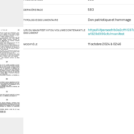
583
DERNIÈRE PAGE
Don patriotique et hommage
TYPOLOGIE DOCUMENTAIRE
https://iiif.persee.fr/b0e2cf1
URI DU MANIFEST IIIF DU VOLUME CONTENANT LE
DOCUMENT
a1929d996cfc/manifest
11 octobre 2024 à 02:46
MODIFIÉ LE