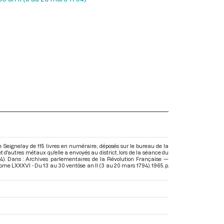
e Seignelay de 115 livres en numéraire, déposés sur le bureau de la
et d'autres métaux qu'elle a envoyés au district, lors de la séance du
94). Dans : Archives parlementaires de la Révolution Française —
Tome LXXXVI - Du 13 au 30 ventôse an II (3 au 20 mars 1794)
. 1965. p.