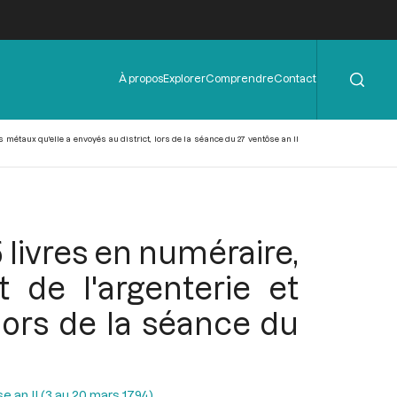
Rechercher
Menu
À propos
Explorer
Comprendre
Contact
de
l'en-
tête
s métaux qu'elle a envoyés au district, lors de la séance du 27 ventôse an II
 livres en numéraire,
 de l'argenterie et
 lors de la séance du
 an II (3 au 20 mars 1794)