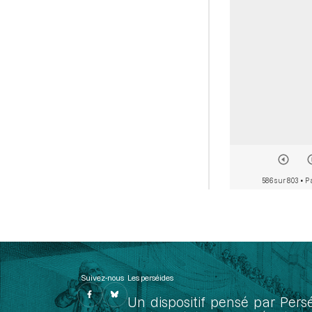
586 sur 803
• P
Suivez-nous
Les perséides
Un dispositif pensé par Pers