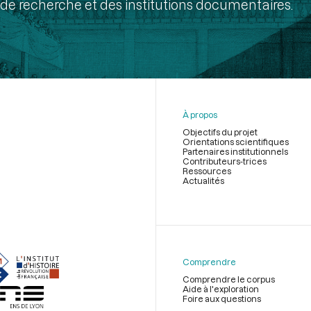
de recherche et des institutions documentaires.
À propos
Objectifs du projet
Orientations scientifiques
Partenaires institutionnels
Contributeurs-trices
Ressources
Actualités
Menu
du
pied
de
Comprendre
page
Comprendre le corpus
Aide à l'exploration
Foire aux questions