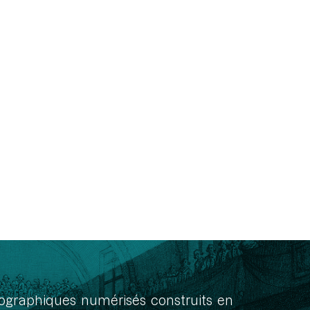
onographiques numérisés construits en