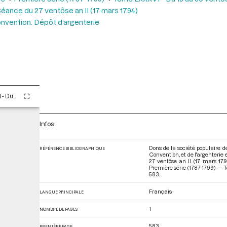
éance du 27 ventôse an II (17 mars 1794)
Convention. Dépôt d’argenterie
Tome LXXXVI - Du 13 au 30 ventôse an II (3 au 20 mars 1794)
Infos
Dons de la société populaire d
RÉFÉRENCE BIBLIOGRAPHIQUE
Convention, et de l'argenterie 
27 ventôse an II (17 mars 17
Première série (1787-1799) — 
583.
Français
LANGUE PRINCIPALE
1
NOMBRE DE PAGES
583
PREMIÈRE PAGE