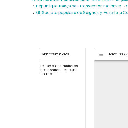
République française - Convention nationale
S
49. Société populaire de Seignelay. Félicite la 
V
Table des matières
i
s
La table des matières
u
ne contient aucune
entrée.
a
l
i
s
e
u
r
M
i