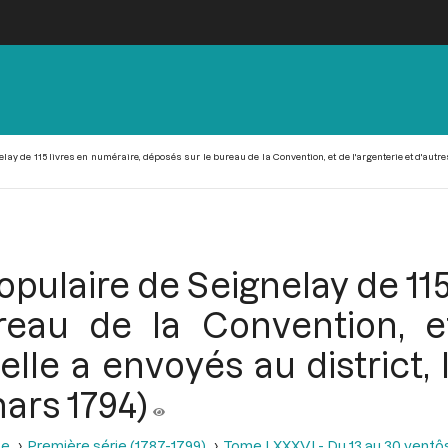
ay de 115 livres en numéraire, déposés sur le bureau de la Convention, et de l'argenterie et d'autre
opulaire de Seignelay de 115
eau de la Convention, et
lle a envoyés au district,
mars 1794)
se
Première série (1787-1799)
Tome LXXXVI - Du 13 au 30 ventôse