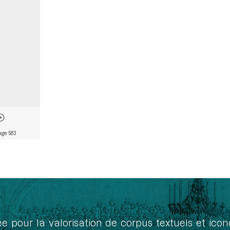
age 583
ée pour la valorisation de corpus textuels et ic