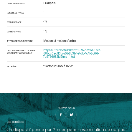
Français
LANGUE PRINCIPALE
1
NOMBRE DE PAGES
178
PREMIÈRE PAGE
178
DERNIÈRE PAGE
Motion et motion d'ordre
TYPOLOGIE DOCUMENTAIRE
https://iiif.persee.fr/b0e2cf11-597c-427d-8ac7-
URI DU MANIFEST IIIF DU VOLUME
CONTENANT LE DOCUMENT
68bcc0acf13b/40b6c3bf-44db-4c4f-8c06-
7c9791982fd2/manifest
11 octobre 2024 à 07:22
MODIFIÉ LE
Suivez-nous
Les perséides
Un dispositif pensé par Persée pour la valorisation de corpus