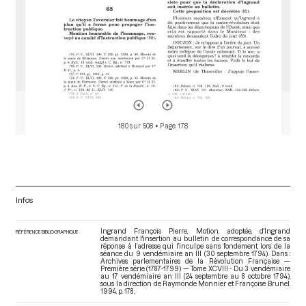
180 sur 508
• Page 178
Infos
Ingrand François Pierre. Motion, adoptée, d'Ingrand
RÉFÉRENCE BIBLIOGRAPHIQUE
demandant l'insertion au bulletin de correspondance de sa
réponse à l’adresse qui l’inculpe sans fondement, lors de la
séance du 9 vendémiaire an III (30 septembre 1794). Dans :
Archives parlementaires de la Révolution Française —
Première série (1787-1799) — Tome XCVIII - Du 3 vendémiaire
au 17 vendémiaire an III (24 septembre au 8 octobre 1794)
,
sous la direction de Raymonde Monnier et Françoise Brunel.
1994. p. 178.