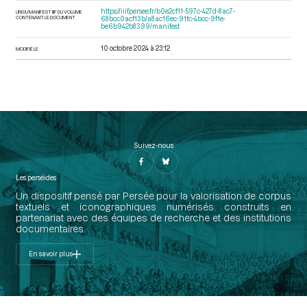
https://iiif.persee.fr/b0e2cf11-597c-427d-8ac7-
URI DU MANIFEST IIIF DU VOLUME
CONTENANT LE DOCUMENT
68bcc0acf13b/a8ac16ec-91fc-4bcc-9f1e-
be6b942b8399/manifest
10 octobre 2024 à 23:12
MODIFIÉ LE
Suivez-nous
Les perséides
Un dispositif pensé par Persée pour la valorisation de corpus
textuels et iconographiques numérisés construits en
partenariat avec des équipes de recherche et des institutions
documentaires.
En savoir plus