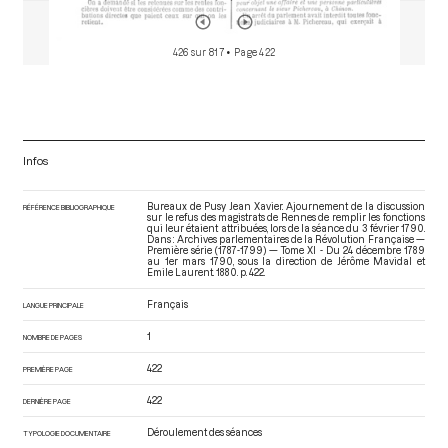
426 sur 817
• Page 422
Infos
Bureaux de Pusy Jean Xavier. Ajournement de la discussion
RÉFÉRENCE BIBLIOGRAPHIQUE
sur le refus des magistrats de Rennes de remplir les fonctions
qui leur étaient attribuées, lors de la séance du 3 février 1790.
Dans : Archives parlementaires de la Révolution Française —
Première série (1787-1799) — Tome XI - Du 24 décembre 1789
au 1er mars 1790
, sous la direction de Jérôme Mavidal et
Emile Laurent. 1880. p. 422.
Français
LANGUE PRINCIPALE
1
NOMBRE DE PAGES
422
PREMIÈRE PAGE
422
DERNIÈRE PAGE
Déroulement des séances
TYPOLOGIE DOCUMENTAIRE