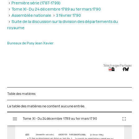
Première série (1787-1799)
Tome XI - Du 24 décembre 1789 au 1er mars 1790
Assemblée nationale
3 février 1790
Suite de la discussion sur la division des départements du
royaume
Bureaux de Pusy Jean Xavier
Télécharger
Partager
Table des matières
La table des matières ne contient aucune entrée.
V
Tome XI - Du 24 décembre 1789 au 1er mars 1790
i
s
u
a