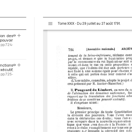
V
Tome XXIX - Du 29 juillet au 27 août 1791.
i
s
tion des
u
 pouvoir
a
pp.724-
l
i
s
nctions
e
xécutif,
pp.725-
u
r
M
i
r
a
d
o
r