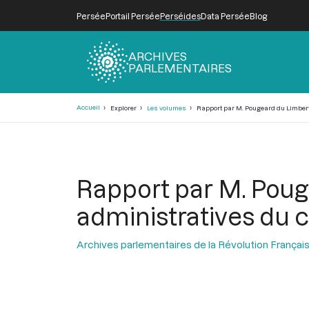
Persée
Portail Persée
Perséides
Data Persée
Blog
ARCHIVES
PARLEMENTAIRES
Fil
Accueil
Explorer
Les volumes
Rapport par M. Pougeard du Limbert s
d'Ariane
Rapport par M. Pouge
administratives du c
Archives parlementaires de la Révolution Françai