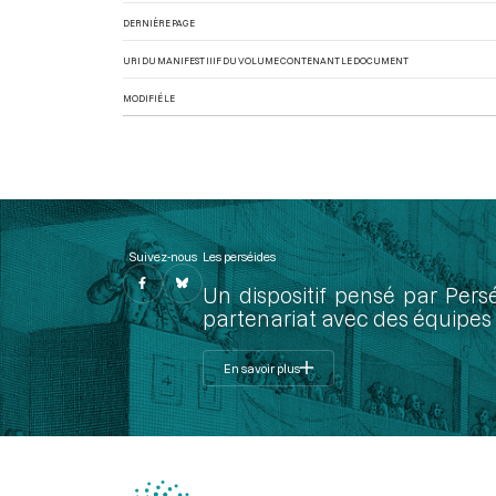
DERNIÈRE PAGE
URI DU MANIFEST IIIF DU VOLUME CONTENANT LE DOCUMENT
MODIFIÉ LE
Suivez-nous
Les perséides
Un dispositif pensé par Pers
partenariat avec des équipes 
En savoir plus