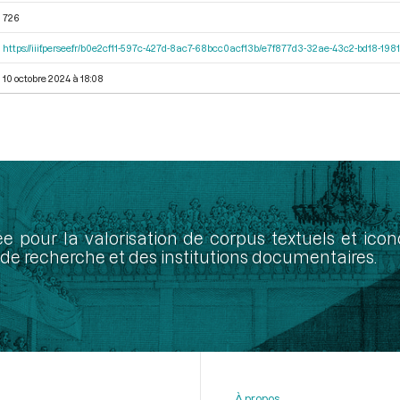
726
https://iiif.persee.fr/b0e2cf11-597c-427d-8ac7-68bcc0acf13b/e7f877d3-32ae-43c2-bd18-19
10 octobre 2024 à 18:08
ée pour la valorisation de corpus textuels et ic
de recherche et des institutions documentaires.
À propos