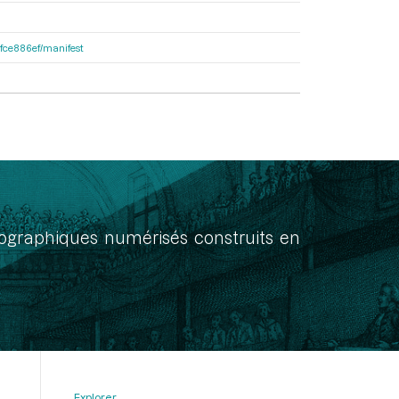
81fce886ef/manifest
onographiques numérisés construits en
Explorer