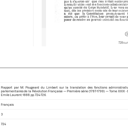
728 sur
Rapport par M. Pougeard du Limbert sur la translation des fonctions administrativ
parlementaires de la Révolution Française — Première série (1787-1799) — Tome XXIX - Du
Emile Laurent. 1888. pp. 724-726.
Français
3
724