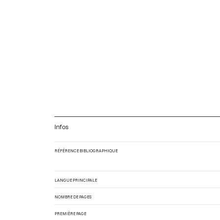
Infos
RÉFÉRENCE BIBLIOGRAPHIQUE
LANGUE PRINCIPALE
NOMBRE DE PAGES
PREMIÈRE PAGE