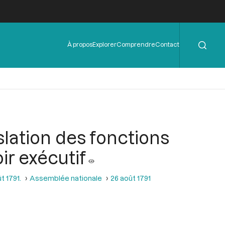
Rechercher
Menu
À propos
Explorer
Comprendre
Contact
de
l'en-
tête
slation des fonctions
ir exécutif
t 1791.
Assemblée nationale
26 août 1791