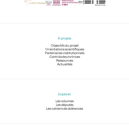
Menu
du
pied
À propos
de
page
Objectifs du projet
Orientations scientifiques
Partenaires institutionnels
Contributeurs-trices
Ressources
Actualités
Explorer
Les volumes
Les députés
Les cahiers de doléances