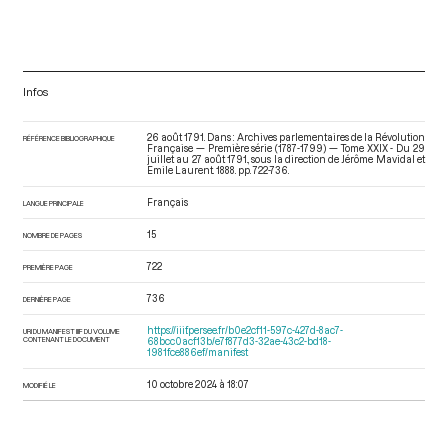
Infos
26 août 1791. Dans : Archives parlementaires de la Révolution
RÉFÉRENCE BIBLIOGRAPHIQUE
Française — Première série (1787-1799) — Tome XXIX - Du 29
juillet au 27 août 1791.
, sous la direction de Jérôme Mavidal et
Emile Laurent. 1888. pp. 722-736.
Français
LANGUE PRINCIPALE
15
NOMBRE DE PAGES
722
PREMIÈRE PAGE
736
DERNIÈRE PAGE
https://iiif.persee.fr/b0e2cf11-597c-427d-8ac7-
URI DU MANIFEST IIIF DU VOLUME
CONTENANT LE DOCUMENT
68bcc0acf13b/e7f877d3-32ae-43c2-bd18-
1981fce886ef/manifest
10 octobre 2024 à 18:07
MODIFIÉ LE