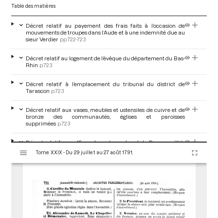
Table des matières
Décret relatif au payement des frais faits à l’occasion de
mouvements de troupes dans l’Aude et à une indemnité due au
sieur Verdier
pp.722-723
Décret relatif au logement de l’évêque du département du Bas-
Rhin
p.723
Décret relatif à l’emplacement du tribunal du district de
Tarascon
p.723
Décret relatif aux vases, meubles et ustensiles de cuivre et de
bronze des communautés, églises et paroisses
supprimées
p.723
Décret relatif aux offices de porteurs de sel de Rouen
pp.723-
V
724
Tome XXIX - Du 29 juillet au 27 août 1791.
i
s
Rapport par M. Pougeard du Limbert sur la translation des
u
fonctions administratives du comité d’aliénation au pouvoir
exécutif
pp.724-726
a
l
i
Discussion et adoption du décret sur la translation des
fonctions administratives du comité d’aliénation au pouvoir
s
exécutif
pp.726-727