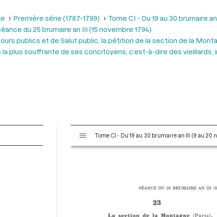
se
Première série (1787-1799)
Tome CI - Du 19 au 30 brumaire an
éance du 25 brumaire an III (15 novembre 1794)
rs publics et de Salut public, la pétition de la section de la Monta
a plus souffrante de ses concitoyens, c’est-à-dire des vieillards, 
V
Tome CI - Du 19 au 30 brumaire an III (9 au 20
i
s
u
a
l
i
s
e