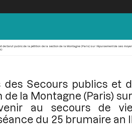
 de Salut public de la pétition de la section de la Montagne (Paris) sur l’épuisement de ses moyens
4)
 des Secours publics et de
on de la Montagne (Paris) su
nir au secours de vieil
a séance du 25 brumaire an I