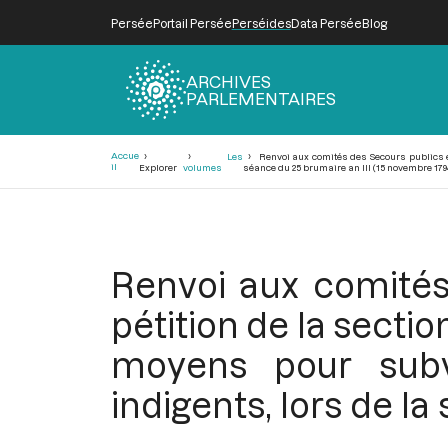
Persée
Portail Persée
Perséides
Data Persée
Blog
ARCHIVES
PARLEMENTAIRES
Fil
Accue
Les
Renvoi aux comités des Secours publics et
d'Ariane
il
Explorer
volumes
séance du 25 brumaire an III (15 novembre 179
Renvoi aux comités
pétition de la secti
moyens pour subve
indigents, lors de l