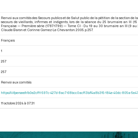
Renvoi aux comités des Secours publics et de Salut public de la pétition de la section de
secours de vieillards, infirmes et indigents, lors de la séance du 25 brumaire an III (
Française — Première série (1787-1799) — Tome CI - Du 19 au 30 brumaire an III (9 a
Claude Baron et Corinne Gomez-Le Chevanton. 2005. p. 257.
Français
1
257
257
Renvoi aux comités
https://iiif.persee.fr/b0e2cf11-597c-427d-8ac7-68bcc0acf13b/f4a8b315-184e-40dc-805a-5
11 octobre 2024 à 07:31