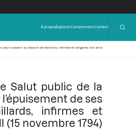
Rechercher
Menu
À propos
Explorer
Comprendre
Contact
de
l'en-
tête
 pour subvenir au secours de vieillards, infirmes et indigents, lors de la
 Salut public de la
r l’épuisement de ses
lards, infirmes et
II (15 novembre 1794)