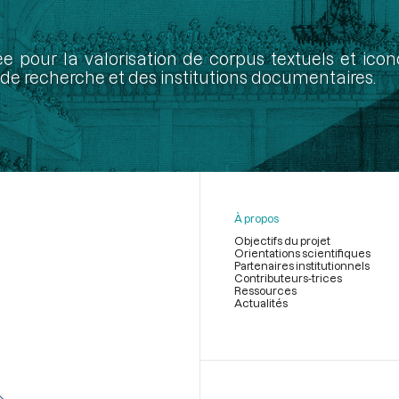
ée pour la valorisation de corpus textuels et ic
de recherche et des institutions documentaires.
À propos
Objectifs du projet
Orientations scientifiques
Partenaires institutionnels
Contributeurs-trices
Ressources
Actualités
Menu
du
pied