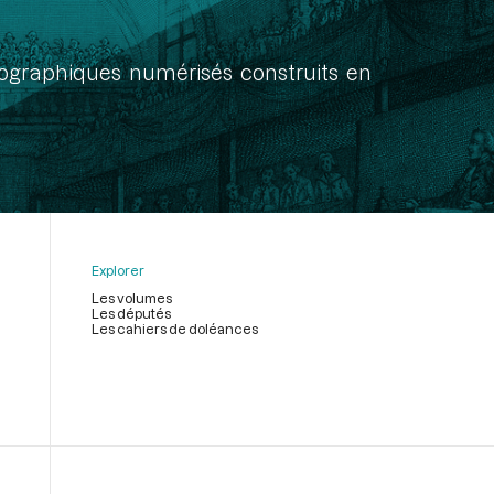
onographiques numérisés construits en
Explorer
Les volumes
Les députés
Les cahiers de doléances