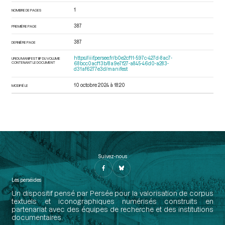
1
NOMBRE DE PAGES
387
PREMIÈRE PAGE
387
DERNIÈRE PAGE
https://iiif.persee.fr/b0e2cf11-597c-427d-8ac7-
URI DU MANIFEST IIIF DU VOLUME
CONTENANT LE DOCUMENT
68bcc0acf13b/8a9e7f27-a845-46d0-a283-
d31af6277e3d/manifest
10 octobre 2024 à 18:20
MODIFIÉ LE
Suivez-nous
Les perséides
Un dispositif pensé par Persée pour la valorisation de corpus
textuels et iconographiques numérisés construits en
partenariat avec des équipes de recherche et des institutions
documentaires.