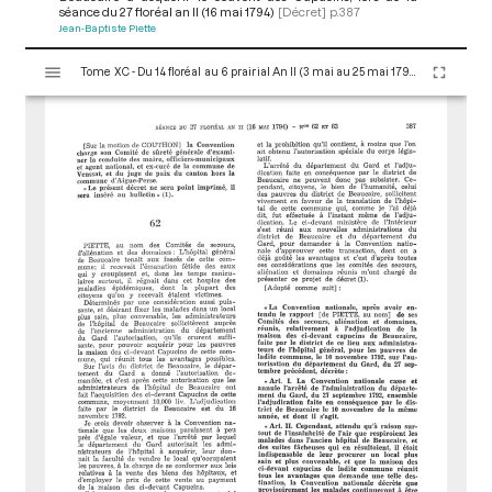
séance du 27 floréal an II (16 mai 1794)
[Décret]
p.387
Jean-Baptiste Piette
V
Tome XC - Du 14 floréal au 6 prairial An II (3 mai au 25 mai 1794)
i
s
u
a
l
i
s
e
u
r
M
i
r
a
d
o
r