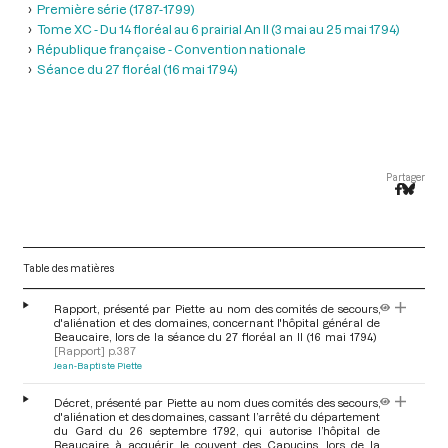
Première série (1787-1799)
Tome XC - Du 14 floréal au 6 prairial An II (3 mai au 25 mai 1794)
République française - Convention nationale
Séance du 27 floréal (16 mai 1794)
Partager
Table des matières
Rapport, présenté par Piette au nom des comités de secours,
d'aliénation et des domaines, concernant l'hôpital général de
Beaucaire, lors de la séance du 27 floréal an II (16 mai 1794)
[Rapport]
p.387
Jean-Baptiste Piette
Décret, présenté par Piette au nom dues comités des secours,
d'aliénation et des domaines, cassant l’arrêté du département
du Gard du 26 septembre 1792, qui autorise l’hôpital de
Beaucaire à acquérir le couvent des Capucins, lors de la