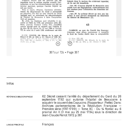
387 sur 724
• Page 387
Infos
62. Décret cassant l’arrêté du département du Gard du 26
RÉFÉRENCE BIBLIOGRAPHIQUE
septembre 1792 qui autorise l’hôpital de Beaucaire à
acquérir le couvent des Capucins. (Rapporteur : Piette). Dans :
Archives parlementaires de la Révolution Française —
Première série (1787-1799) — Tome XC - Du 14 floréal au 6
prairial An II (3 mai au 25 mai 1794)
, sous la direction de
Jean-Claude Perrot. 1972. p. 387.
Français
LANGUE PRINCIPALE