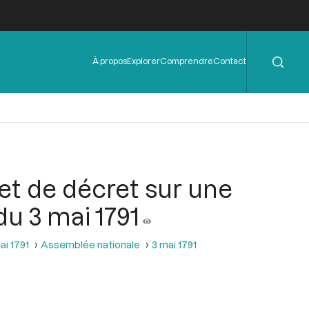
Rechercher
Menu
À propos
Explorer
Comprendre
Contact
de
l'en-
tête
et de décret sur une
du 3 mai 1791
ai 1791
Assemblée nationale
3 mai 1791