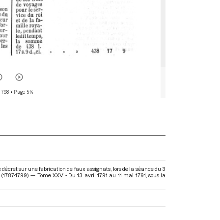
 798
• Page 514
décret sur une fabrication de faux assignats, lors de la séance du 3
 (1787-1799) — Tome XXV - Du 13 avril 1791 au 11 mai 1791
, sous la