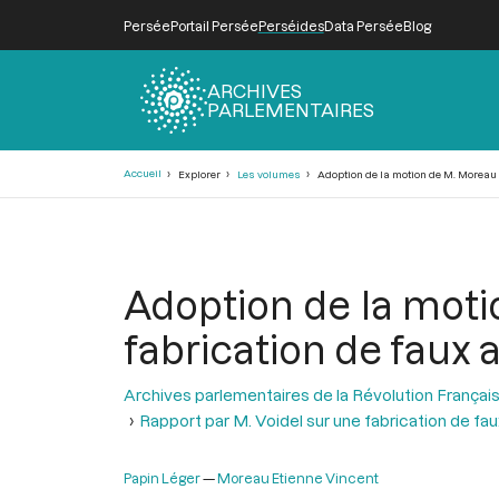
Persée
Portail Persée
Perséides
Data Persée
Blog
ARCHIVES
PARLEMENTAIRES
Fil
Accueil
Explorer
Les volumes
Adoption de la motion de M. Moreau s
d'Ariane
Adoption de la moti
fabrication de faux a
Archives parlementaires de la Révolution Françai
Rapport par M. Voidel sur une fabrication de fa
Papin Léger
Moreau Etienne Vincent