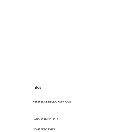
Infos
RÉFÉRENCE BIBLIOGRAPHIQUE
LANGUE PRINCIPALE
NOMBRE DE PAGES