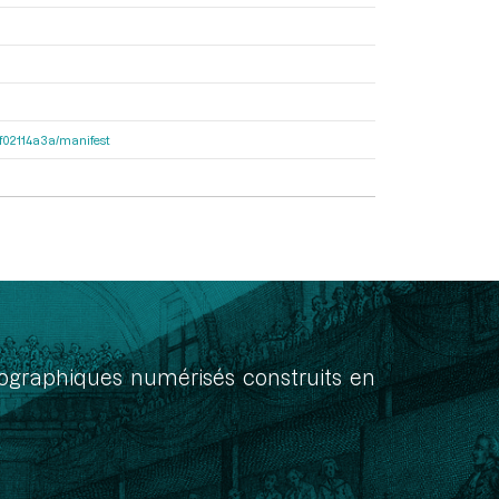
56f02114a3a/manifest
onographiques numérisés construits en