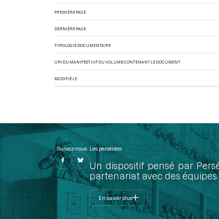
PREMIÈRE PAGE
DERNIÈRE PAGE
TYPOLOGIE DOCUMENTAIRE
URI DU MANIFEST IIIF DU VOLUME CONTENANT LE DOCUMENT
MODIFIÉ LE
Suivez-nous
Les perséides
Un dispositif pensé par Pers
partenariat avec des équipes 
En savoir plus