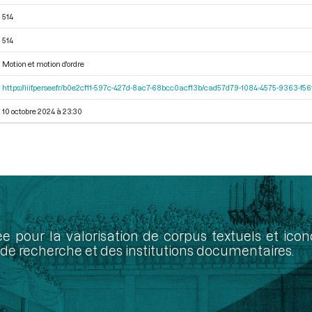
514
514
Motion et motion d'ordre
https://iiif.persee.fr/b0e2cf11-597c-427d-8ac7-68bcc0acf13b/cad57d79-1084-4575-9363-f
10 octobre 2024 à 23:30
ée pour la valorisation de corpus textuels et ic
de recherche et des institutions documentaires.