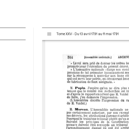
V
Tome XXV - Du 13 avril 1791 au 11 mai 1791
i
s
u
a
l
i
s
e
u
r
M
i
r
a
d
o