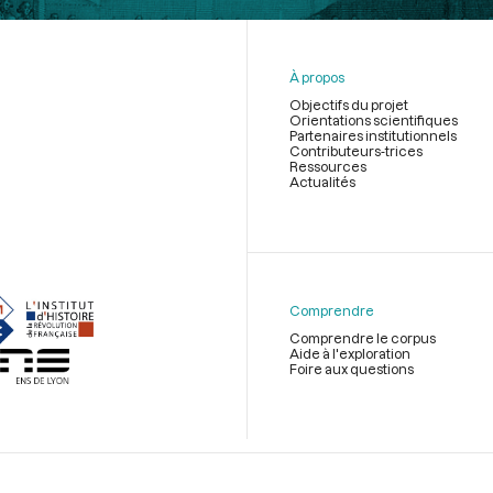
À propos
Objectifs du projet
Orientations scientifiques
Partenaires institutionnels
Contributeurs-trices
Ressources
Actualités
Menu
du
pied
de
Comprendre
page
Comprendre le corpus
Aide à l'exploration
Foire aux questions