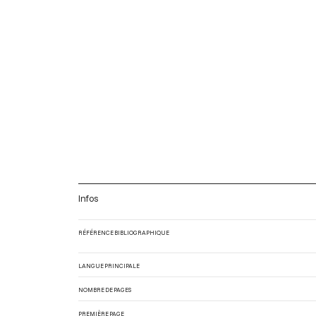
Infos
RÉFÉRENCE BIBLIOGRAPHIQUE
LANGUE PRINCIPALE
NOMBRE DE PAGES
PREMIÈRE PAGE