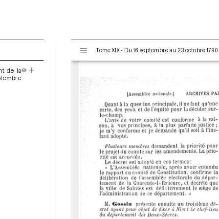
V
Tome XIX - Du 16 septembre au 23 octobre 1790
i
s
nt de la
u
ptembre
a
l
i
s
e
u
r
M
i
r
a
d
o