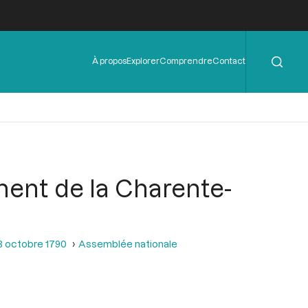
Rechercher
Menu
À propos
Explorer
Comprendre
Contact
de
l'en-
tête
ement de la Charente-
3 octobre 1790
Assemblée nationale