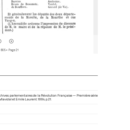
r 805
• Page 21
rchives parlementaires de la Révolution Française — Première série
Mavidal et Emile Laurent. 1884. p. 21.