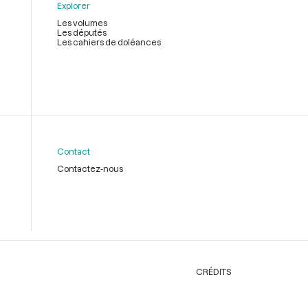
Explorer
Les volumes
Les députés
Les cahiers de doléances
Contact
Contactez-nous
CRÉDITS