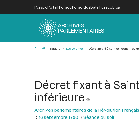
Persée
Portail Persée
Perséides
Data Persée
Blog
ARCHIVES
PARLEMENTAIRES
Fil
Accueil
Explorer
Les volumes
Décret fixant à Saintes le chef-lieu 
d'Ariane
Décret fixant à Sain
inférieure
Archives parlementaires de la Révolution Françai
16 septembre 1790
Séance du soir