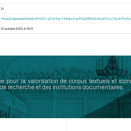
21
https://iiif.persee.fr/b0e2cf11-597c-427d-8ac7-68bcc0acf13b/6f80b006-e203-473b-917b-
10 octobre 2024 à 18:01
ée pour la valorisation de corpus textuels et ic
de recherche et des institutions documentaires.