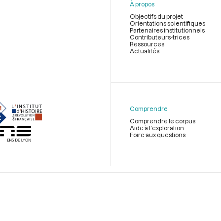
À propos
Objectifs du projet
Orientations scientifiques
Partenaires institutionnels
Contributeurs-trices
Ressources
Actualités
Menu
du
pied
de
Comprendre
page
Comprendre le corpus
Aide à l'exploration
Foire aux questions