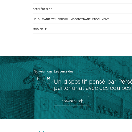
DERNIÈRE PAGE
URI DU MANIFEST IIIF DU VOLUME CONTENANT LE DOCUMENT
MODIFIÉ LE
Suivez-nous
Les perséides
Un dispositif pensé par Pers
partenariat avec des équipes 
En savoir plus