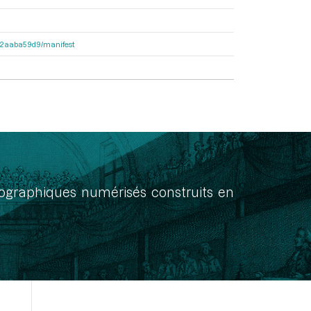
25c2aaba59d9/manifest
onographiques numérisés construits en