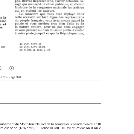
 476
• Page 376
artement du Mont-Terrible, lors de la séance du 2 vendémiaire an III
mière série (1787-1799) — Tome XCVII - Du 23 fructidor an II au 2