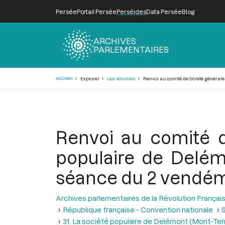
Persée
Portail Persée
Perséides
Data Persée
Blog
ARCHIVES
PARLEMENTAIRES
Fil
Accueil
Explorer
Les volumes
Renvoi au comité de Sûreté générale 
d'Ariane
Renvoi au comité d
populaire de Delém
séance du 2 vendémia
Archives parlementaires de la Révolution Françai
République française - Convention nationale
S
31. La société populaire de Delémont (Mont-Terri