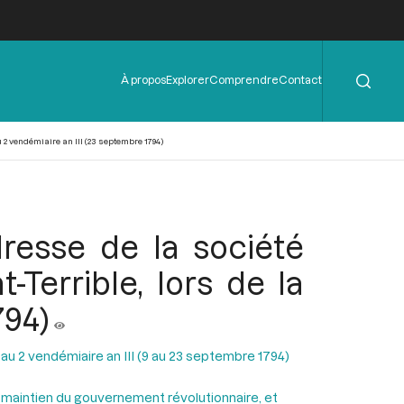
Rechercher
Menu
À propos
Explorer
Comprendre
Contact
de
l'en-
tête
 2 vendémiaire an III (23 septembre 1794)
resse de la société
errible, lors de la
794)
 au 2 vendémiaire an III (9 au 23 septembre 1794)
e maintien du gouvernement révolutionnaire, et