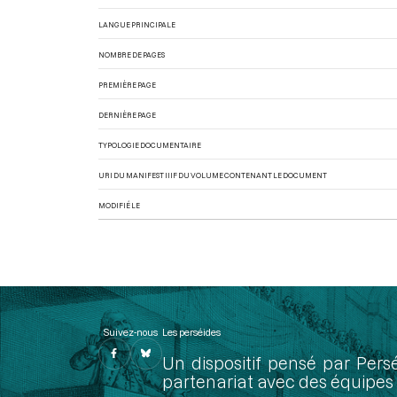
LANGUE PRINCIPALE
NOMBRE DE PAGES
PREMIÈRE PAGE
DERNIÈRE PAGE
TYPOLOGIE DOCUMENTAIRE
URI DU MANIFEST IIIF DU VOLUME CONTENANT LE DOCUMENT
MODIFIÉ LE
Suivez-nous
Les perséides
Un dispositif pensé par Pers
partenariat avec des équipes 