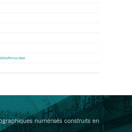
dd5f44f8/manifest
onographiques numérisés construits en