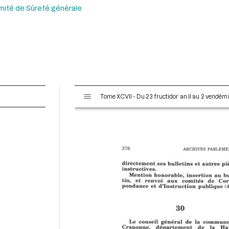
comité de Sûreté générale
V
Tome XCVII - Du 23 fructidor an II au 2 vendémi
i
s
u
a
l
i
s
e
u
r
M
i