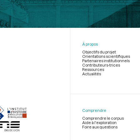
À propos
Objectifs du projet
Orientations scientifiques
Partenaires institutionnels
Contributeurs-trices
Ressources
Actualités
Menu
du
pied
de
Comprendre
page
Comprendre le corpus
Aide à l'exploration
Foire aux questions