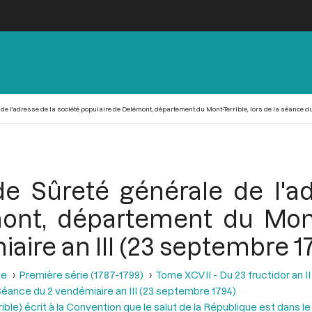
de l'adresse de la société populaire de Delémont, département du Mont-Terrible, lors de la séance du
e Sûreté générale de l'ad
ont, département du Mont-T
ire an III (23 septembre 1
se
Première série (1787-1799)
Tome XCVII - Du 23 fructidor an II
éance du 2 vendémiaire an III (23 septembre 1794)
ble) écrit à la Convention que le salut de la République est dans l