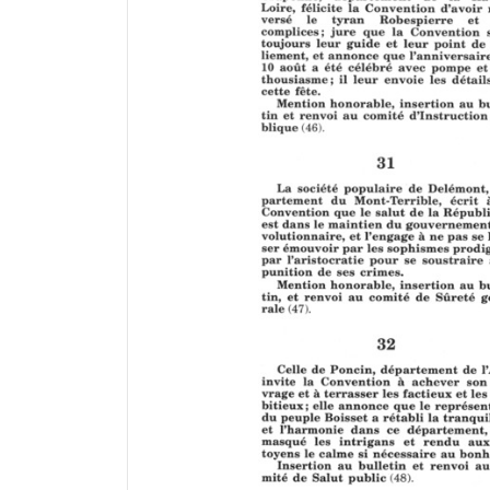
r
a
d
o
r