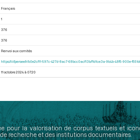
Français
1
376
376
Renvoi aux comités
https://iiif.persee.fr/b0e2cf11-597c-427d-8ac7-68bcc0acf13b/f1d1ce3a-9b4b-48f5-900e-f551
11 octobre 2024 à 07:20
ée pour la valorisation de corpus textuels et ic
de recherche et des institutions documentaires.