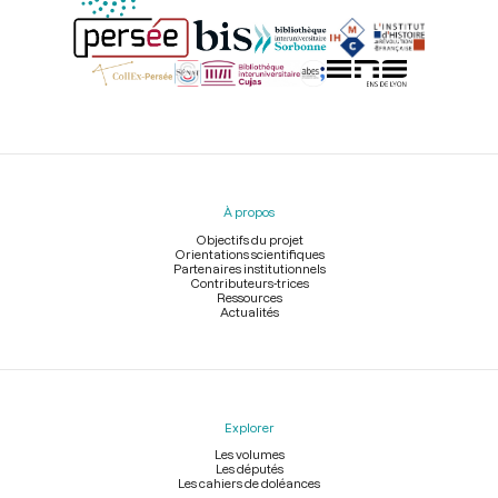
Menu
du
pied
À propos
de
page
Objectifs du projet
Orientations scientifiques
Partenaires institutionnels
Contributeurs-trices
Ressources
Actualités
Explorer
Les volumes
Les députés
Les cahiers de doléances