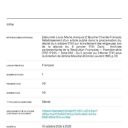
Infos
Estourmel Louis Marie, marquis d', Bouche Charles-François.
RÉFÉRENCE BIBLIOGRAPHIQUE
Rétablissement d'un article oublié dans la proclamation du
décret du 4 octobre 1790 sur le traitement des religieuses, lors
de la séance du 6 janvier 1791. Dans : Archives
parlementaires de la Révolution Française — Première série
(1787-1799) — Tome XXII - Du 3 janvier au 5 février 1791
, sous
la direction de Jérôme Mavidal et Emile Laurent. 1885. p. 39.
Français
LANGUE PRINCIPALE
1
NOMBRE DE PAGES
39
PREMIÈRE PAGE
39
DERNIÈRE PAGE
Décret
TYPOLOGIE DOCUMENTAIRE
https://iiif.persee.fr/b0e2cf11-597c-427d-8ac7-
URI DU MANIFEST IIIF DU VOLUME
CONTENANT LE DOCUMENT
68bcc0acf13b/8201d0c4-746b-4fd0-b06a-
8fb87efbfa15/manifest
10 octobre 2024 à 23:25
MODIFIÉ LE