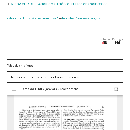
6 janvier 1791
Addition au décret sur les chanoinesses
Estourmel Louis Marie, marquis d'
Bouche Charles-François
Télécharger
Partager
Table des matières
La table des matières ne contient aucune entrée.
V
Tome XXII - Du 3 janvier au 5 février 1791
i
s
u
a
l
i
s
e